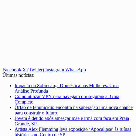
Facebook
X (Twitter)
Instagram
WhatsApp
Últimas notícias:
Impacto da Sobrecarga Doméstica nas Mulheres: Uma
Análise Profunda
Como utilizar VPN para navegar com segurança: Guia
Completo
Órfão de feminicídio encontra na superação uma nova chance
para construir o futuro
Jovem é detido após ameaçar mãe e irmã com faca em Praia
Grande, SP
Artista Alex Flemming leva exposição ‘Apocalipse’ às ruínas
históricas no Centro de SP