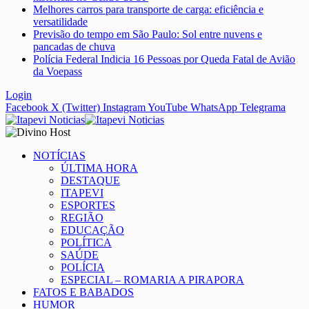
Melhores carros para transporte de carga: eficiência e
versatilidade
Previsão do tempo em São Paulo: Sol entre nuvens e
pancadas de chuva
Polícia Federal Indicia 16 Pessoas por Queda Fatal de Avião
da Voepass
Login
Facebook
X (Twitter)
Instagram
YouTube
WhatsApp
Telegrama
NOTÍCIAS
ÚLTIMA HORA
DESTAQUE
ITAPEVI
ESPORTES
REGIÃO
EDUCAÇÃO
POLÍTICA
SAÚDE
POLÍCIA
ESPECIAL – ROMARIA A PIRAPORA
FATOS E BABADOS
HUMOR