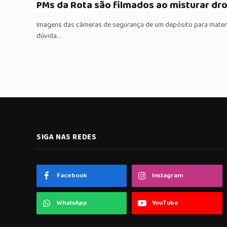
PMs da Rota são filmados ao misturar d
Imagens das câmeras de segurança de um depósito para mater
dúvida…
SIGA NAS REDES
Facebook
Instagram
WhatsApp
YouTube