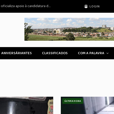
Federação PSOL-Rede Sustentabilidade oficializa apoio à candidatura de Lula à reeleição
LOGIN
ANIVERSÁRIANTES
CLASSIFICADOS
COM A PALAVRA
ÚLTIMA HORA