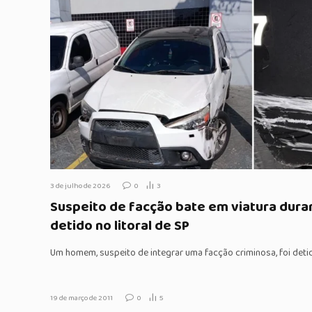
3 de julho de 2026
0
3
Suspeito de facção bate em viatura dura
detido no litoral de SP
Um homem, suspeito de integrar uma facção criminosa, foi de
19 de março de 2011
0
5