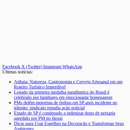
Facebook
X (Twitter)
Instagram
WhatsApp
Últimas notícias:
Atibaia: Natureza, Gastronomia e Cerveja Artesanal em um
Roteiro Turístico Imperdível
Legado da primeira medalha paralímpica do Brasil é
celebrado por familiares em emocionante homenagem
PMs detêm motorista de ônibus em SP após incidente no
trânsito: sindicato repudia ação policial
Estado de SP é condenado a indenizar dono de peixaria
agredido por PM no litoral
Dicas para Usar Espelhos na Decoração e Transformar Seus
Ambientes