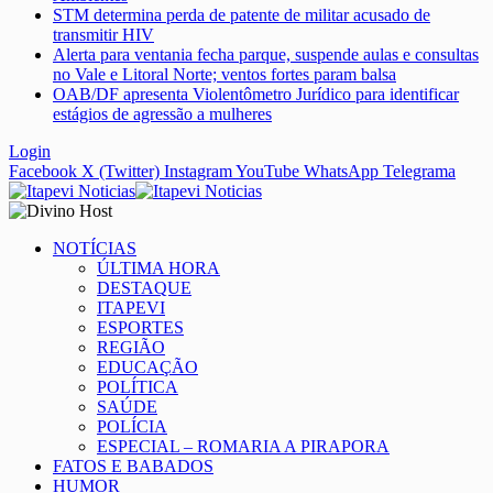
STM determina perda de patente de militar acusado de
transmitir HIV
Alerta para ventania fecha parque, suspende aulas e consultas
no Vale e Litoral Norte; ventos fortes param balsa
OAB/DF apresenta Violentômetro Jurídico para identificar
estágios de agressão a mulheres
Login
Facebook
X (Twitter)
Instagram
YouTube
WhatsApp
Telegrama
NOTÍCIAS
ÚLTIMA HORA
DESTAQUE
ITAPEVI
ESPORTES
REGIÃO
EDUCAÇÃO
POLÍTICA
SAÚDE
POLÍCIA
ESPECIAL – ROMARIA A PIRAPORA
FATOS E BABADOS
HUMOR