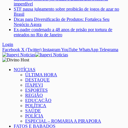
imperdível
STF pausa julgamento sobre proibição de jogos de azar no
Brasil
Dicas para Diversificação de Produtos: Fortaleça Seu
Negócio Agora
Ex-padre condenado a 48 anos de prisão por tortura de
enteados no Rio de Janeiro
Login
Facebook
X (Twitter)
Instagram
YouTube
WhatsApp
Telegrama
NOTÍCIAS
ÚLTIMA HORA
DESTAQUE
ITAPEVI
ESPORTES
REGIÃO
EDUCAÇÃO
POLÍTICA
SAÚDE
POLÍCIA
ESPECIAL – ROMARIA A PIRAPORA
FATOS E BABADOS