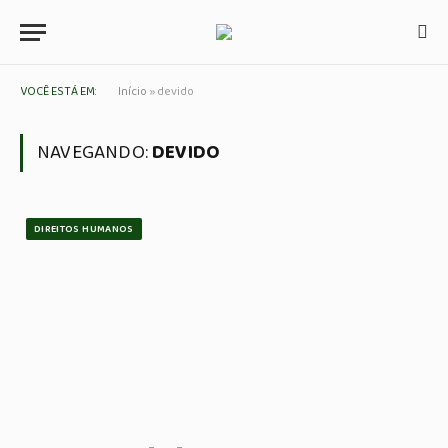
VOCÊ ESTÁ EM:
Início
»
devido
NAVEGANDO:
DEVIDO
DIREITOS HUMANOS