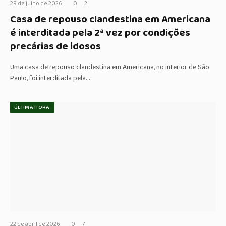
29 de julho de 2026
0
2
Casa de repouso clandestina em Americana
é interditada pela 2ª vez por condições
precárias de idosos
Uma casa de repouso clandestina em Americana, no interior de São
Paulo, foi interditada pela…
ÚLTIMA HORA
22 de abril de 2026
0
7