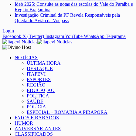
Ideb 2025: Consulte as notas das escolas do Vale do Paraíba e
Região Bragantina
Investigação Criminal da PF Revela Responsáveis pela
Queda do Avião da Voepass
Login
Facebook
X (Twitter)
Instagram
YouTube
WhatsApp
Telegrama
NOTÍCIAS
ÚLTIMA HORA
DESTAQUE
ITAPEVI
ESPORTES
REGIÃO
EDUCAÇÃO
POLÍTICA
SAÚDE
POLÍCIA
ESPECIAL – ROMARIA A PIRAPORA
FATOS E BABADOS
HUMOR
ANIVERSÁRIANTES
CLASSIFICADOS