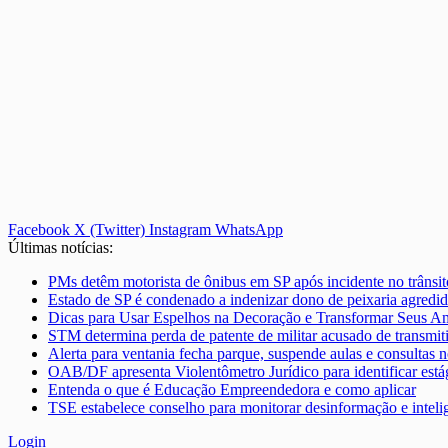
Facebook
X (Twitter)
Instagram
WhatsApp
Últimas notícias:
PMs detêm motorista de ônibus em SP após incidente no trânsito
Estado de SP é condenado a indenizar dono de peixaria agredid
Dicas para Usar Espelhos na Decoração e Transformar Seus A
STM determina perda de patente de militar acusado de transmit
Alerta para ventania fecha parque, suspende aulas e consultas n
OAB/DF apresenta Violentômetro Jurídico para identificar está
Entenda o que é Educação Empreendedora e como aplicar
TSE estabelece conselho para monitorar desinformação e inteligê
Login