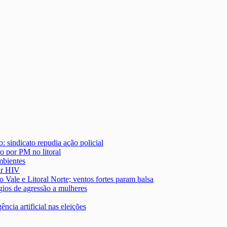
: sindicato repudia ação policial
o por PM no litoral
mbientes
ir HIV
o Vale e Litoral Norte; ventos fortes param balsa
gios de agressão a mulheres
ncia artificial nas eleições