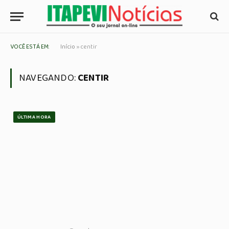
VOCÊ ESTÁ EM:
Início
»
centir
NAVEGANDO:
CENTIR
ÚLTIMA HORA