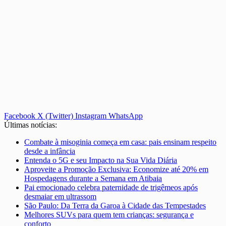
Facebook
X (Twitter)
Instagram
WhatsApp
Últimas notícias:
Combate à misoginia começa em casa: pais ensinam respeito
desde a infância
Entenda o 5G e seu Impacto na Sua Vida Diária
Aproveite a Promoção Exclusiva: Economize até 20% em
Hospedagens durante a Semana em Atibaia
Pai emocionado celebra paternidade de trigêmeos após
desmaiar em ultrassom
São Paulo: Da Terra da Garoa à Cidade das Tempestades
Melhores SUVs para quem tem crianças: segurança e
conforto