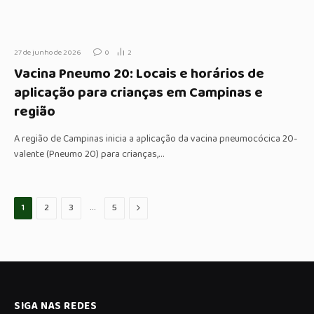
27 de junho de 2026
0
2
Vacina Pneumo 20: Locais e horários de
aplicação para crianças em Campinas e
região
A região de Campinas inicia a aplicação da vacina pneumocócica 20-
valente (Pneumo 20) para crianças,…
…
Proximo
1
2
3
5
SIGA NAS REDES