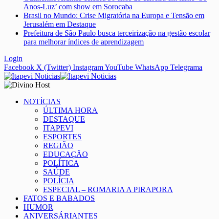
Anos-Luz’ com show em Sorocaba
Brasil no Mundo: Crise Migratória na Europa e Tensão em
Jerusalém em Destaque
Prefeitura de São Paulo busca terceirização na gestão escolar
para melhorar índices de aprendizagem
Login
Facebook
X (Twitter)
Instagram
YouTube
WhatsApp
Telegrama
NOTÍCIAS
ÚLTIMA HORA
DESTAQUE
ITAPEVI
ESPORTES
REGIÃO
EDUCAÇÃO
POLÍTICA
SAÚDE
POLÍCIA
ESPECIAL – ROMARIA A PIRAPORA
FATOS E BABADOS
HUMOR
ANIVERSÁRIANTES