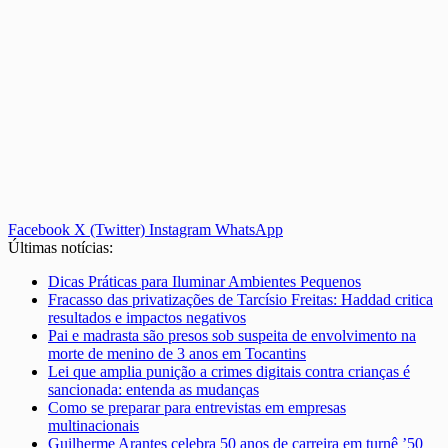
Facebook
X (Twitter)
Instagram
WhatsApp
Últimas notícias:
Dicas Práticas para Iluminar Ambientes Pequenos
Fracasso das privatizações de Tarcísio Freitas: Haddad critica
resultados e impactos negativos
Pai e madrasta são presos sob suspeita de envolvimento na
morte de menino de 3 anos em Tocantins
Lei que amplia punição a crimes digitais contra crianças é
sancionada: entenda as mudanças
Como se preparar para entrevistas em empresas
multinacionais
Guilherme Arantes celebra 50 anos de carreira em turnê ’50