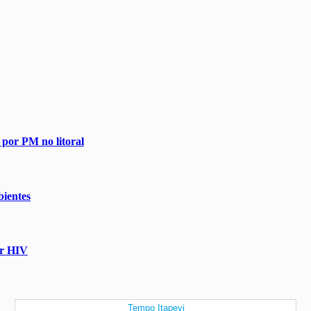
 por PM no litoral
ientes
ir HIV