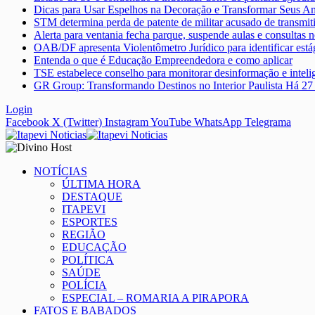
Dicas para Usar Espelhos na Decoração e Transformar Seus A
STM determina perda de patente de militar acusado de transmit
Alerta para ventania fecha parque, suspende aulas e consultas n
OAB/DF apresenta Violentômetro Jurídico para identificar está
Entenda o que é Educação Empreendedora e como aplicar
TSE estabelece conselho para monitorar desinformação e inteligê
GR Group: Transformando Destinos no Interior Paulista Há 2
Login
Facebook
X (Twitter)
Instagram
YouTube
WhatsApp
Telegrama
NOTÍCIAS
ÚLTIMA HORA
DESTAQUE
ITAPEVI
ESPORTES
REGIÃO
EDUCAÇÃO
POLÍTICA
SAÚDE
POLÍCIA
ESPECIAL – ROMARIA A PIRAPORA
FATOS E BABADOS