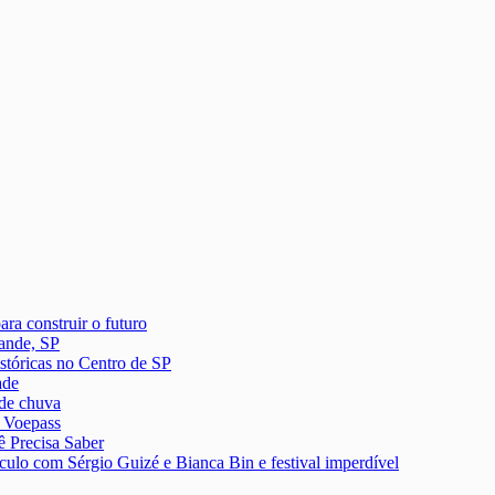
ra construir o futuro
ande, SP
istóricas no Centro de SP
ade
 de chuva
a Voepass
 Precisa Saber
culo com Sérgio Guizé e Bianca Bin e festival imperdível