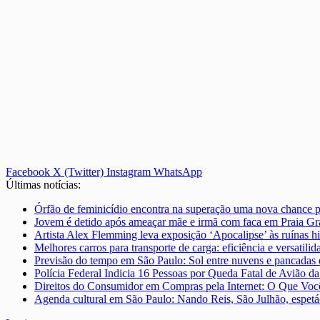
Facebook
X (Twitter)
Instagram
WhatsApp
Últimas notícias:
Órfão de feminicídio encontra na superação uma nova chance pa
Jovem é detido após ameaçar mãe e irmã com faca em Praia Gr
Artista Alex Flemming leva exposição ‘Apocalipse’ às ruínas h
Melhores carros para transporte de carga: eficiência e versatilid
Previsão do tempo em São Paulo: Sol entre nuvens e pancadas
Polícia Federal Indicia 16 Pessoas por Queda Fatal de Avião d
Direitos do Consumidor em Compras pela Internet: O Que Você
Agenda cultural em São Paulo: Nando Reis, São Julhão, espetá