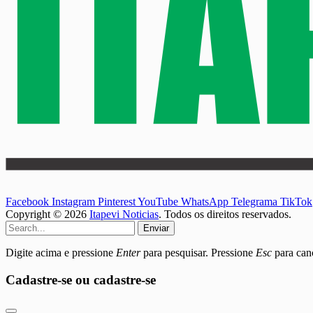
Facebook
Instagram
Pinterest
YouTube
WhatsApp
Telegrama
TikTok
Copyright © 2026
Itapevi Noticias
. Todos os direitos reservados.
Enviar
Digite acima e pressione
Enter
para pesquisar. Pressione
Esc
para canc
Cadastre-se ou cadastre-se