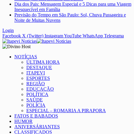
Dia dos Pais: Mensagem Especial e 5 Dicas para uma Viagem
Inesquecível em Família
Previsão do Tempo em São Paulo: Sol, Chuva Passageira e
Noite de Muitas Nuvens
Login
Facebook
X (Twitter)
Instagram
YouTube
WhatsApp
Telegrama
NOTÍCIAS
ÚLTIMA HORA
DESTAQUE
ITAPEVI
ESPORTES
REGIÃO
EDUCAÇÃO
POLÍTICA
SAÚDE
POLÍCIA
ESPECIAL – ROMARIA A PIRAPORA
FATOS E BABADOS
HUMOR
ANIVERSÁRIANTES
CLASSIFICADOS