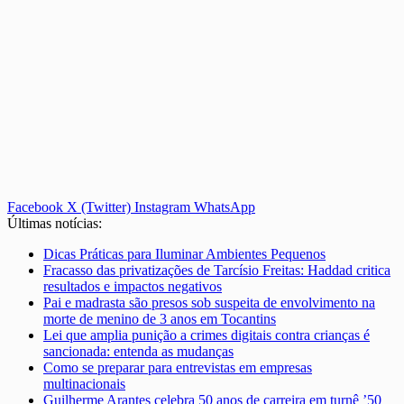
Facebook
X (Twitter)
Instagram
WhatsApp
Últimas notícias:
Dicas Práticas para Iluminar Ambientes Pequenos
Fracasso das privatizações de Tarcísio Freitas: Haddad critica
resultados e impactos negativos
Pai e madrasta são presos sob suspeita de envolvimento na
morte de menino de 3 anos em Tocantins
Lei que amplia punição a crimes digitais contra crianças é
sancionada: entenda as mudanças
Como se preparar para entrevistas em empresas
multinacionais
Guilherme Arantes celebra 50 anos de carreira em turnê ’50