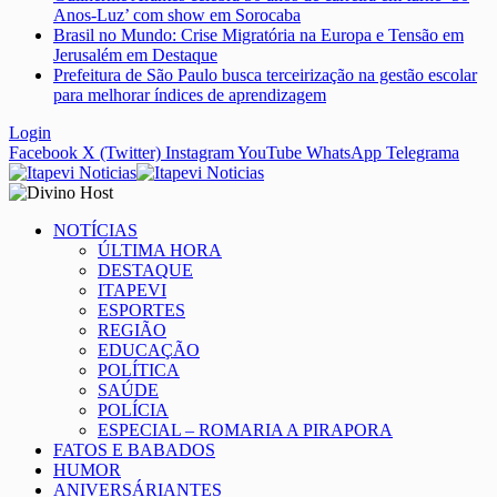
Anos-Luz’ com show em Sorocaba
Brasil no Mundo: Crise Migratória na Europa e Tensão em
Jerusalém em Destaque
Prefeitura de São Paulo busca terceirização na gestão escolar
para melhorar índices de aprendizagem
Login
Facebook
X (Twitter)
Instagram
YouTube
WhatsApp
Telegrama
NOTÍCIAS
ÚLTIMA HORA
DESTAQUE
ITAPEVI
ESPORTES
REGIÃO
EDUCAÇÃO
POLÍTICA
SAÚDE
POLÍCIA
ESPECIAL – ROMARIA A PIRAPORA
FATOS E BABADOS
HUMOR
ANIVERSÁRIANTES