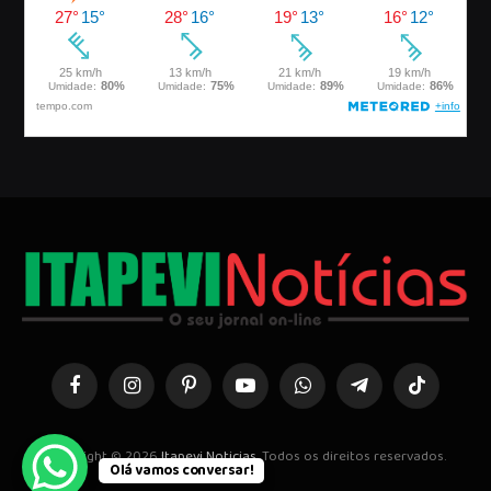
Facebook
Instagram
Pinterest
YouTube
WhatsApp
Telegrama
TikTok
Copyright © 2026
Itapevi Noticias
. Todos os direitos reservados.
Olá vamos conversar!