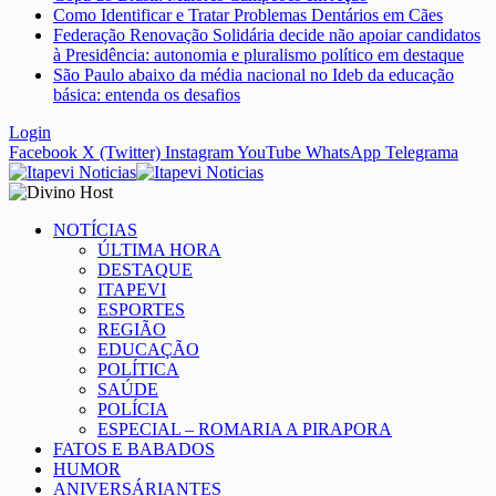
Como Identificar e Tratar Problemas Dentários em Cães
Federação Renovação Solidária decide não apoiar candidatos
à Presidência: autonomia e pluralismo político em destaque
São Paulo abaixo da média nacional no Ideb da educação
básica: entenda os desafios
Login
Facebook
X (Twitter)
Instagram
YouTube
WhatsApp
Telegrama
NOTÍCIAS
ÚLTIMA HORA
DESTAQUE
ITAPEVI
ESPORTES
REGIÃO
EDUCAÇÃO
POLÍTICA
SAÚDE
POLÍCIA
ESPECIAL – ROMARIA A PIRAPORA
FATOS E BABADOS
HUMOR
ANIVERSÁRIANTES