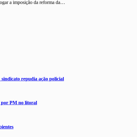
evogar a imposição da reforma da…
sindicato repudia ação policial
 por PM no litoral
ientes