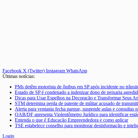
Facebook
X (Twitter)
Instagram
WhatsApp
Últimas notícias:
PMs detêm motorista de ônibus em SP após incidente no trânsito
Estado de SP é condenado a indenizar dono de peixaria agredid
Dicas para Usar Espelhos na Decoração e Transformar Seus A
STM determina perda de patente de militar acusado de transmit
Alerta para ventania fecha parque, suspende aulas e consultas n
OAB/DF apresenta Violentômetro Jurídico para identificar está
Entenda o que é Educação Empreendedora e como aplicar
TSE estabelece conselho para monitorar desinformação e inteligê
Login