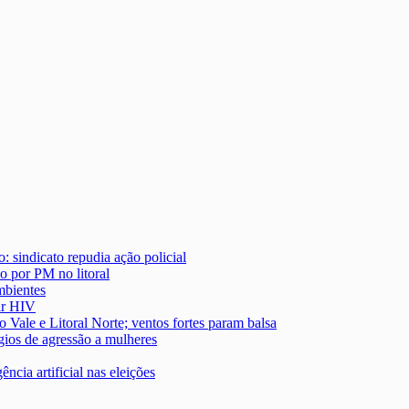
: sindicato repudia ação policial
o por PM no litoral
mbientes
ir HIV
o Vale e Litoral Norte; ventos fortes param balsa
gios de agressão a mulheres
ncia artificial nas eleições