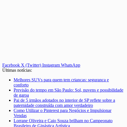
Facebook
X (Twitter)
Instagram
WhatsApp
Últimas notícias:
Melhores SUVs para quem tem crianças: segurança e
conforto
Previsão do tempo em São Paulo: Sol, nuvens e possibilidade
de garoa
Pai de 5 irmãos adotados no interior de SP reflete sobre a
paternidade construída com amor verdadeiro
Como Utilizar o Pinterest para Negócios e Impulsionar
Vendas
Lorrane Oliveira e Caio Souza brilham no Campeonato
Brasileiro de Ginástica Artística