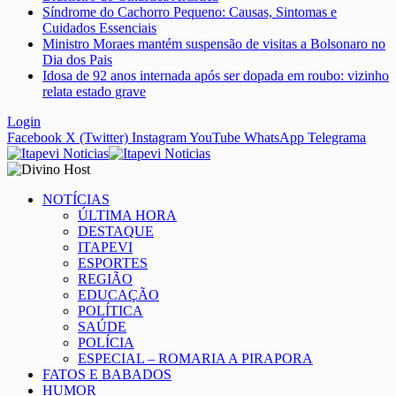
Síndrome do Cachorro Pequeno: Causas, Sintomas e
Cuidados Essenciais
Ministro Moraes mantém suspensão de visitas a Bolsonaro no
Dia dos Pais
Idosa de 92 anos internada após ser dopada em roubo: vizinho
relata estado grave
Login
Facebook
X (Twitter)
Instagram
YouTube
WhatsApp
Telegrama
NOTÍCIAS
ÚLTIMA HORA
DESTAQUE
ITAPEVI
ESPORTES
REGIÃO
EDUCAÇÃO
POLÍTICA
SAÚDE
POLÍCIA
ESPECIAL – ROMARIA A PIRAPORA
FATOS E BABADOS
HUMOR