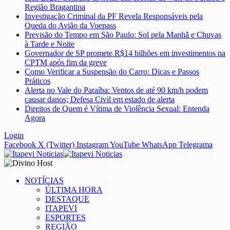
Região Bragantina
Investigação Criminal da PF Revela Responsáveis pela
Queda do Avião da Voepass
Previsão do Tempo em São Paulo: Sol pela Manhã e Chuvas
à Tarde e Noite
Governador de SP promete R$14 bilhões em investimentos na
CPTM após fim da greve
Como Verificar a Suspensão do Carro: Dicas e Passos
Práticos
Alerta no Vale do Paraíba: Ventos de até 90 km/h podem
causar danos; Defesa Civil em estado de alerta
Direitos de Quem é Vítima de Violência Sexual: Entenda
Agora
Login
Facebook
X (Twitter)
Instagram
YouTube
WhatsApp
Telegrama
NOTÍCIAS
ÚLTIMA HORA
DESTAQUE
ITAPEVI
ESPORTES
REGIÃO