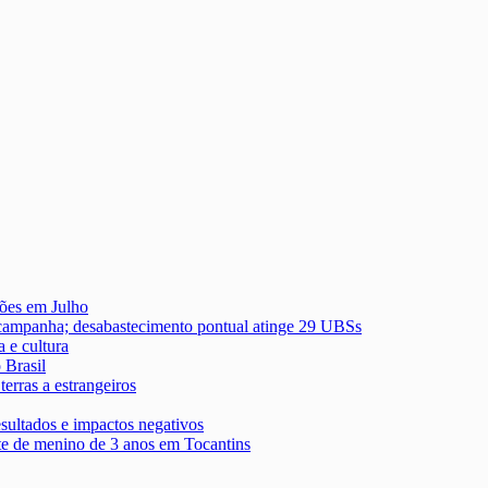
hões em Julho
 campanha; desabastecimento pontual atinge 29 UBSs
 e cultura
 Brasil
erras a estrangeiros
esultados e impactos negativos
rte de menino de 3 anos em Tocantins