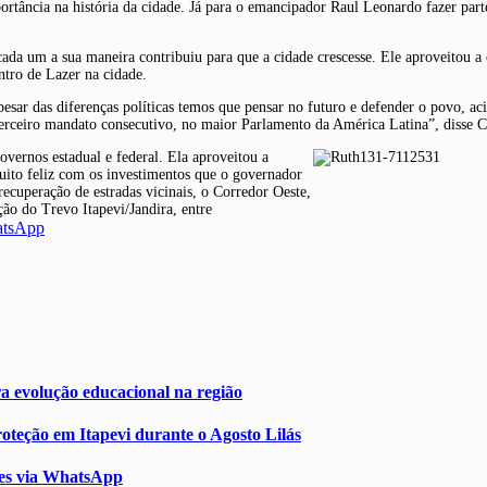
ortância na história da cidade. Já para o emancipador Raul Leonardo fazer parte
ada um a sua maneira contribuiu para que a cidade crescesse. Ele aproveitou a
ntro de Lazer na cidade.
esar das diferenças políticas temos que pensar no futuro e defender o povo, ac
 terceiro mandato consecutivo, no maior Parlamento da América Latina”, disse 
governos estadual e federal. Ela aproveitou a
uito feliz com os investimentos que o governador
recuperação de estradas vicinais, o Corredor Oeste,
ção do Trevo Itapevi/Jandira, entre
atsApp
a evolução educacional na região
oteção em Itapevi durante o Agosto Lilás
mes via WhatsApp