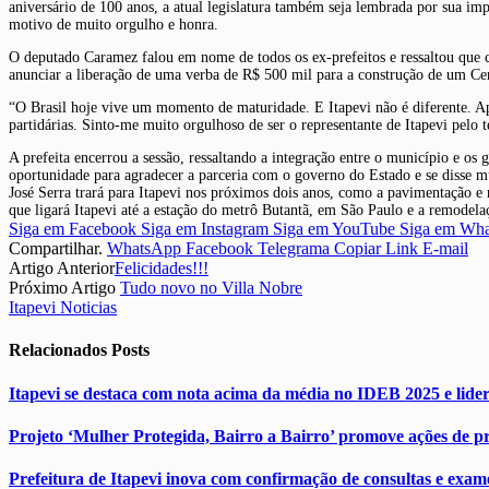
aniversário de 100 anos, a atual legislatura também seja lembrada por sua imp
motivo de muito orgulho e honra.
O deputado Caramez falou em nome de todos os ex-prefeitos e ressaltou que c
anunciar a liberação de uma verba de R$ 500 mil para a construção de um Ce
“O Brasil hoje vive um momento de maturidade. E Itapevi não é diferente. Ap
partidárias. Sinto-me muito orgulhoso de ser o representante de Itapevi pelo
A prefeita encerrou a sessão, ressaltando a integração entre o município e os 
oportunidade para agradecer a parceria com o governo do Estado e se disse m
José Serra trará para Itapevi nos próximos dois anos, como a pavimentação e 
que ligará Itapevi até a estação do metrô Butantã, em São Paulo e a remodela
Siga em Facebook
Siga em Instagram
Siga em YouTube
Siga em Wh
Compartilhar.
WhatsApp
Facebook
Telegrama
Copiar Link
E-mail
Artigo Anterior
Felicidades!!!
Próximo Artigo
Tudo novo no Villa Nobre
Itapevi Noticias
Relacionados
Posts
Itapevi se destaca com nota acima da média no IDEB 2025 e lider
Projeto ‘Mulher Protegida, Bairro a Bairro’ promove ações de pr
Prefeitura de Itapevi inova com confirmação de consultas e exa