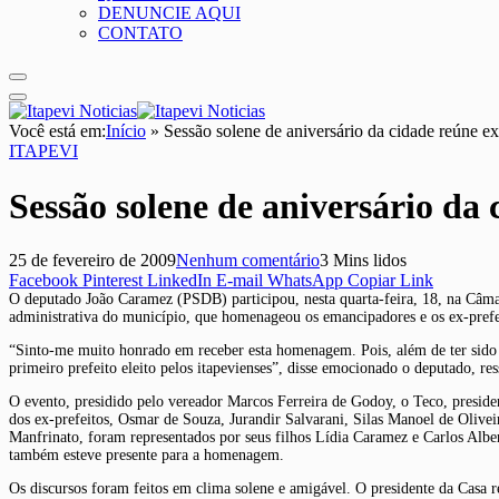
DENUNCIE AQUI
CONTATO
Você está em:
Início
»
Sessão solene de aniversário da cidade reúne ex-
ITAPEVI
Sessão solene de aniversário da 
25 de fevereiro de 2009
Nenhum comentário
3 Mins lidos
Facebook
Pinterest
LinkedIn
E-mail
WhatsApp
Copiar Link
O deputado João Caramez (PSDB) participou, nesta quarta-feira, 18, na Câma
administrativa do município, que homenageou os emancipadores e os ex-prefe
“Sinto-me muito honrado em receber esta homenagem. Pois, além de ter sido
primeiro prefeito eleito pelos itapevienses”, disse emocionado o deputado, re
O evento, presidido pelo vereador Marcos Ferreira de Godoy, o Teco, preside
dos ex-prefeitos, Osmar de Souza, Jurandir Salvarani, Silas Manoel de Oliv
Manfrinato, foram representados por seus filhos Lídia Caramez e Carlos Albe
também esteve presente para a homenagem.
Os discursos foram feitos em clima solene e amigável. O presidente da Casa r