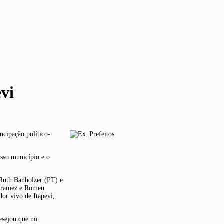
evi
ncipação político-
sso município e o
 Ruth Banholzer (PT) e
 Caramez e Romeu
or vivo de Itapevi,
desejou que no