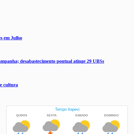
es em Julho
campanha; desabastecimento pontual atinge 29 UBSs
e cultura