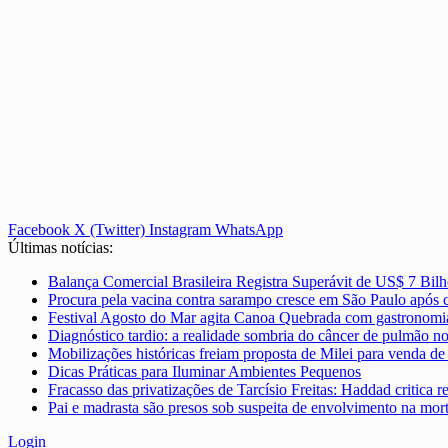
Facebook
X (Twitter)
Instagram
WhatsApp
Últimas notícias:
Balança Comercial Brasileira Registra Superávit de US$ 7 Bil
Procura pela vacina contra sarampo cresce em São Paulo após
Festival Agosto do Mar agita Canoa Quebrada com gastronomia
Diagnóstico tardio: a realidade sombria do câncer de pulmão no
Mobilizações históricas freiam proposta de Milei para venda de t
Dicas Práticas para Iluminar Ambientes Pequenos
Fracasso das privatizações de Tarcísio Freitas: Haddad critica r
Pai e madrasta são presos sob suspeita de envolvimento na mo
Login