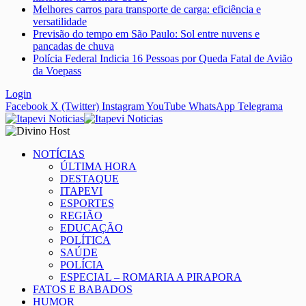
Melhores carros para transporte de carga: eficiência e
versatilidade
Previsão do tempo em São Paulo: Sol entre nuvens e
pancadas de chuva
Polícia Federal Indicia 16 Pessoas por Queda Fatal de Avião
da Voepass
Login
Facebook
X (Twitter)
Instagram
YouTube
WhatsApp
Telegrama
NOTÍCIAS
ÚLTIMA HORA
DESTAQUE
ITAPEVI
ESPORTES
REGIÃO
EDUCAÇÃO
POLÍTICA
SAÚDE
POLÍCIA
ESPECIAL – ROMARIA A PIRAPORA
FATOS E BABADOS
HUMOR