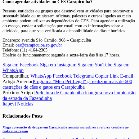
Como agendar atividades no CES Carapicuíba?
Pessoas, entidades ou grupos que desenvolvem atividades para promover a
sustentabilidade ou ministram oficinas, palestras e cursos ligados ao meio
ambiente podem utilizar as dependências do CES. Para agendar a utilização
do espaço, enviar a solicitação por email com as informações sobre a
atividade, para que seja verificada a disponibilidade de dias e horários.
Endereço: avenida São Camilo, 968 – Carapicuíba
Email:
ces@carapicuiba.sp.gov.br
Telefone: (11) 4164-2305
Horário de funcionamento: segunda a sexta-feira das 8 às 17 horas.
Siga em Facebook
Siga em Instagram
Siga em YouTube
Siga em
WhatsApp
Compartilhar.
WhatsApp
Facebook
Telegrama
Copiar Link
E-mail
Artigo Anterior
Programa “Meu Pet Legal” já realizou mais de 600
castrações de cães e gatos em Carapicuíba
Próximo Artigo
Prefeitura de Carapicuíba inaugura nova iluminação
da estrada da Fazendinha
Itapevi Noticias
Relacionados
Posts
Mega apreensão de drogas em Carapicuíba assusta moradores e reforça combate ao
tráfico na região