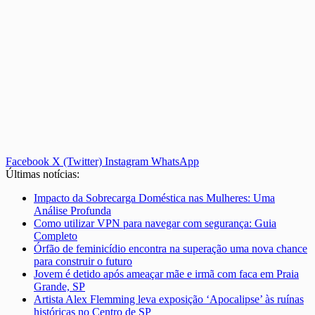
Facebook
X (Twitter)
Instagram
WhatsApp
Últimas notícias:
Impacto da Sobrecarga Doméstica nas Mulheres: Uma
Análise Profunda
Como utilizar VPN para navegar com segurança: Guia
Completo
Órfão de feminicídio encontra na superação uma nova chance
para construir o futuro
Jovem é detido após ameaçar mãe e irmã com faca em Praia
Grande, SP
Artista Alex Flemming leva exposição ‘Apocalipse’ às ruínas
históricas no Centro de SP