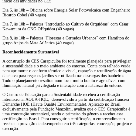
início das atividades no CES
Dia 6, às 10h – Oficina sobre Energia Solar Fotovolcaica com Engenheiro
Ricardo Cobel (40 vagas)
Dia 7, às 10h – Palestra “Introdução ao Cultivo de Orquídeas” com César
Kawamura da ONG OHquidea (40 vagas)
Dia 8, às 10h – Palestra “Florestas e Cerrados Urbanos” com Hamilton do
grupo Anjos da Mata Atlântica (40 vagas)
Reconhecidamente Sustentável
A construção do CES Carapicuíba foi totalmente planejada para privilegiar
a sustentabilidade e o meio ambiente do entorno. Conta com telhado verde
para aprimorar o conforto térmico e visual, captação e reutilização de água
da chuva para regar os jardins ser utilizada nas descargas dos banheiros.
Todo o planejamento resultou num local muito bonito e agradável, com
iluminação natural privilegiada e interação com a natureza do entorno.
O Centro de Educação para a Sustentabilidade recebeu a certificação
internacional AQUA-HQE, desenvolvido a partir da certificação francesa
Démarche HQE (Haute Qualité Environmentale). Aplicado no Brasil
exclusivamente pela Fundação Vanzolini, avaliza que o CES Carapicuíba é
uma construção sustentável, sendo o primeiro do gênero a receber essa
certificação no Brasil. Para conseguir a certificação, o empreendimento
recebeu a provação de desempenho em três categorias: concepção, projeto e
execução.