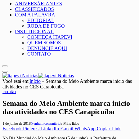
ANIVERSÁRIANTES
CLASSIFICADOS
COM A PALAVRA
EDITORIAL
RODA DE FOGO
INSTITUCIONAL
CONHEÇA ITAPEVI
QUEM SOMOS
DENUNCIE AQUI
CONTATO
Você está em:
Início
»
Semana do Meio Ambiente marca início das
atividades no CES Carapicuíba
REGIÃO
Semana do Meio Ambiente marca início
das atividades no CES Carapicuíba
1 de junho de 2018
Nenhum comentário
3 Mins lidos
Facebook
Pinterest
LinkedIn
E-mail
WhatsApp
Copiar Link
No Dia Mundial do Meio Ambiente (5 de junho), a Prefeitura de