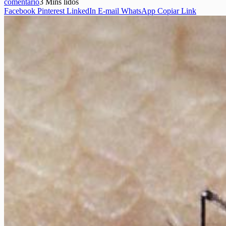
comentário
3 Mins lidos
Facebook
Pinterest
LinkedIn
E-mail
WhatsApp
Copiar Link