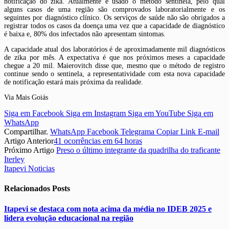
notificação do zika. Atualmente é usado o método sentinela, pelo qual
alguns casos de uma região são comprovados laboratorialmente e os
seguintes por diagnóstico clínico. Os serviços de saúde não são obrigados a
registrar todos os casos da doença uma vez que a capacidade de diagnóstico
é baixa e, 80% dos infectados não apresentam sintomas.
A capacidade atual dos laboratórios é de aproximadamente mil diagnósticos
de zika por mês. A expectativa é que nos próximos meses a capacidade
chegue a 20 mil. Maierovitch disse que, mesmo que o método de registro
continue sendo o sentinela, a representatividade com esta nova capacidade
de notificação estará mais próxima da realidade.
Via Mais Goiás
Siga em Facebook
Siga em Instagram
Siga em YouTube
Siga em
WhatsApp
Compartilhar.
WhatsApp
Facebook
Telegrama
Copiar Link
E-mail
Artigo Anterior
41 ocorrências em 64 horas
Próximo Artigo
Preso o último integrante da quadrilha do traficante
Iterley
Itapevi Noticias
Relacionados
Posts
Itapevi se destaca com nota acima da média no IDEB 2025 e
lidera evolução educacional na região