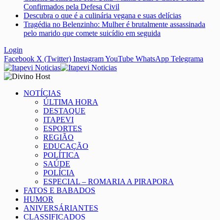
Confirmados pela Defesa Civil
Descubra o que é a culinária vegana e suas delícias
Tragédia no Belenzinho: Mulher é brutalmente assassinada
pelo marido que comete suicídio em seguida
Login
Facebook
X (Twitter)
Instagram
YouTube
WhatsApp
Telegrama
NOTÍCIAS
ÚLTIMA HORA
DESTAQUE
ITAPEVI
ESPORTES
REGIÃO
EDUCAÇÃO
POLÍTICA
SAÚDE
POLÍCIA
ESPECIAL – ROMARIA A PIRAPORA
FATOS E BABADOS
HUMOR
ANIVERSÁRIANTES
CLASSIFICADOS