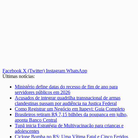
Facebook
X (Twitter)
Instagram
WhatsApp
Últimas notícias:
Ministério define datas do recesso de fim de ano para
servidores públicos em 2026
Acusados de integrar quadrilha transnacional de armas
clandestinas passam por audiência na Justiça Federal
Como Registrar um Negócio em Itapevi: Guia Completo
Brasileiros retiram R$ 7,15 bilhões da poupança em julho,
aponta Banco Central
Tupã inicia Estratégia de Multivacinação para crianças e
adolescentes
Ciclone Bomba no RS: Uma Vítima Fatal e Cinco Feridos