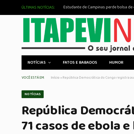
ÚLTIMAS NOTÍCIAS:
NOTÍCIAS
FATOS E BABADOS
HUMOR
VOCÊ ESTÁ EM:
Início
»
República Democrática do Congo registra au
NOTÍCIAS
República Democrát
71 casos de ebola e