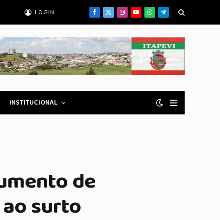
LOGIN
Facebook
X
Instagram
YouTube
WhatsApp
Telegrama
(Twitter)
INSTITUCIONAL
aumento de
 ao surto