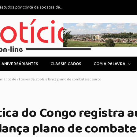
Estudante de Campinas perde bolsa de estudos por conta de apostas da mãe: impacto na família e nas universidades
ANIVERSÁRIANTES
CLASSIFICADOS
COM A PALAVRA
mento de 71 casos de ebola e lança plano de combate ao surto
ica do Congo registra 
 lança plano de combate