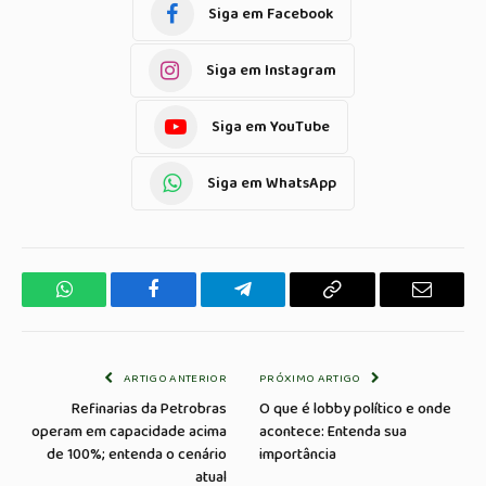
Siga em Facebook
Siga em Instagram
Siga em YouTube
Siga em WhatsApp
WhatsApp
Facebook
Telegrama
Copiar
E-
Link
mail
ARTIGO ANTERIOR
PRÓXIMO ARTIGO
Refinarias da Petrobras
O que é lobby político e onde
operam em capacidade acima
acontece: Entenda sua
de 100%; entenda o cenário
importância
atual