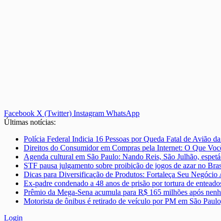
Facebook
X (Twitter)
Instagram
WhatsApp
Últimas notícias:
Polícia Federal Indicia 16 Pessoas por Queda Fatal de Avião d
Direitos do Consumidor em Compras pela Internet: O Que Você
Agenda cultural em São Paulo: Nando Reis, São Julhão, espetá
STF pausa julgamento sobre proibição de jogos de azar no Bras
Dicas para Diversificação de Produtos: Fortaleça Seu Negócio
Ex-padre condenado a 48 anos de prisão por tortura de enteado
Prêmio da Mega-Sena acumula para R$ 165 milhões após nenh
Motorista de ônibus é retirado de veículo por PM em São Paulo
Login