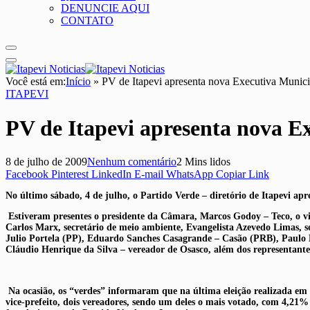
DENUNCIE AQUI
CONTATO
Você está em:
Início
»
PV de Itapevi apresenta nova Executiva Munici
ITAPEVI
PV de Itapevi apresenta nova E
8 de julho de 2009
Nenhum comentário
2 Mins lidos
Facebook
Pinterest
LinkedIn
E-mail
WhatsApp
Copiar Link
No último sábado, 4 de julho, o Partido Verde – diretório de Itapevi a
Estiveram presentes o presidente da Câmara, Marcos Godoy – Teco, o vic
Carlos Marx, secretário de meio ambiente, Evangelista Azevedo Limas, sec
Julio Portela (PP), Eduardo Sanches Casagrande – Casão (PRB), Paulo R
Cláudio Henrique da Silva – vereador de Osasco, além dos representante
Na ocasião, os “verdes” informaram que na última eleição realizada em o
vice-prefeito, dois vereadores, sendo um deles o mais votado, com 4,21%