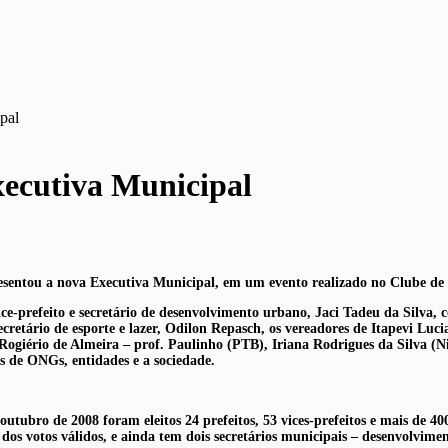
pal
xecutiva Municipal
presentou a nova Executiva Municipal, em um evento realizado no Clube de
e-prefeito e secretário de desenvolvimento urbano, Jaci Tadeu da Silva, 
retário de esporte e lazer, Odilon Repasch, os vereadores de Itapevi Luci
ogiério de Almeira – prof. Paulinho (PTB), Iriana Rodrigues da Silva (N
s de ONGs, entidades e a sociedade.
utubro de 2008 foram eleitos 24 prefeitos, 53 vices-prefeitos e mais de 40
 dos votos válidos, e ainda tem dois secretários municipais – desenvolvim