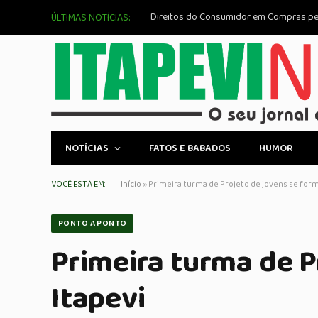
ÚLTIMAS NOTÍCIAS:
NOTÍCIAS
FATOS E BABADOS
HUMOR
VOCÊ ESTÁ EM:
Início
»
Primeira turma de Projeto de jovens se for
PONTO A PONTO
Primeira turma de P
Itapevi