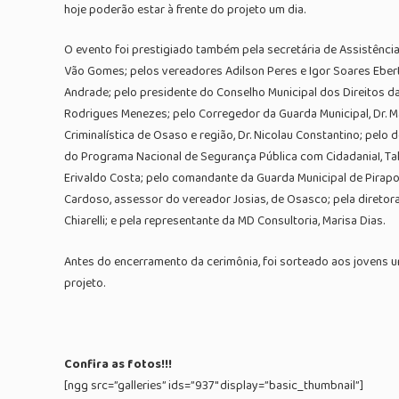
hoje poderão estar à frente do projeto um dia.
O evento foi prestigiado também pela secretária de Assistência
Vão Gomes; pelos vereadores Adilson Peres e Igor Soares Ebert;
Andrade; pelo presidente do Conselho Municipal dos Direitos da
Rodrigues Menezes; pelo Corregedor da Guarda Municipal, Dr. Mar
Criminalística de Osaso e região, Dr. Nicolau Constantino; pelo 
do Programa Nacional de Segurança Pública com CidadaniaI, Tali
Erivaldo Costa; pelo comandante da Guarda Municipal de Pirapo
Cardoso, assessor do vereador Josias, de Osasco; pela diretora 
Chiarelli; e pela representante da MD Consultoria, Marisa Dias.
Antes do encerramento da cerimônia, foi sorteado aos jovens
projeto.
Confira as fotos!!!
[ngg src=”galleries” ids=”937″ display=”basic_thumbnail”]