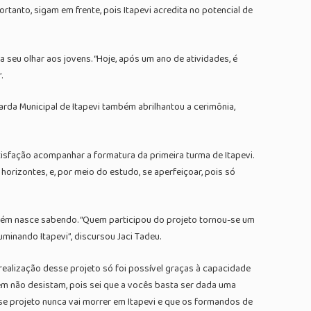
tanto, sigam em frente, pois Itapevi acredita no potencial de
 seu olhar aos jovens. “Hoje, após um ano de atividades, é
.
da Municipal de Itapevi também abrilhantou a cerimônia,
tisfação acompanhar a formatura da primeira turma de Itapevi.
horizontes, e, por meio do estudo, se aperfeiçoar, pois só
nguém nasce sabendo. “Quem participou do projeto tornou-se um
minando Itapevi”, discursou Jaci Tadeu.
ealização desse projeto só foi possível graças à capacidade
bém não desistam, pois sei que a vocês basta ser dada uma
se projeto nunca vai morrer em Itapevi e que os formandos de