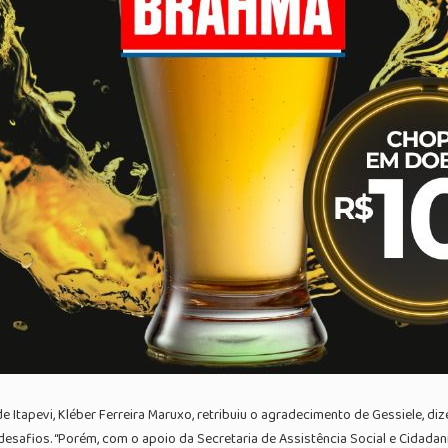
Itapevi, Kléber Ferreira Maruxo, retribuiu o agradecimento de Gessiele, d
 desafios. “Porém, com o apoio da Secretaria de Assistência Social e Cidada