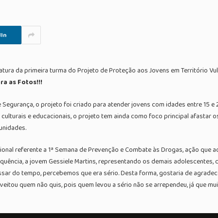
In
tura da primeira turma do Projeto de Proteção aos Jovens em Território Vul
ra as Fotos!!!
 Segurança, o projeto foi criado para atender jovens com idades entre 15 e 
ulturais e educacionais, o projeto tem ainda como foco principal afastar os
unidades.
onal referente a 1ª Semana de Prevenção e Combate às Drogas, ação que acont
equência, a jovem Gessiele Martins, representando os demais adolescentes,
ar do tempo, percebemos que era sério. Desta forma, gostaria de agradece
eitou quem não quis, pois quem levou a sério não se arrependeu, já que mu