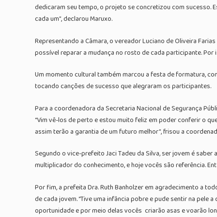
dedicaram seu tempo, o projeto se concretizou com sucesso. Est
cada um”, declarou Maruxo.
Representando a Câmara, o vereador Luciano de Oliveira Farias 
possível reparar a mudança no rosto de cada participante. Por i
Um momento cultural também marcou a festa de formatura, com 
tocando canções de sucesso que alegraram os participantes.
Para a coordenadora da Secretaria Nacional de Segurança Públi
“Vim vê-los de perto e estou muito feliz em poder conferir o qu
assim terão a garantia de um futuro melhor”, frisou a coordenad
Segundo o vice-prefeito Jaci Tadeu da Silva, ser jovem é sabe
multiplicador do conhecimento, e hoje vocês são referência. Ent
Por fim, a prefeita Dra. Ruth Banholzer em agradecimento a t
de cada jovem. “Tive uma infância pobre e pude sentir na pele 
oportunidade e por meio delas vocês criarão asas e voarão lon