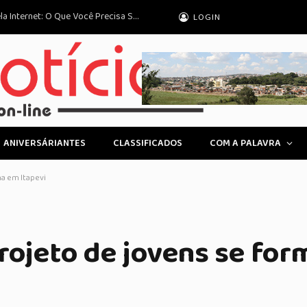
Direitos do Consumidor em Compras pela Internet: O Que Você Precisa Saber
LOGIN
ANIVERSÁRIANTES
CLASSIFICADOS
COM A PALAVRA
ma em Itapevi
rojeto de jovens se fo