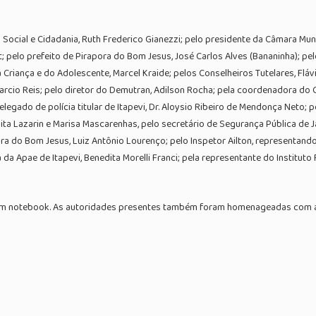
 Social e Cidadania, Ruth Frederico Gianezzi; pelo presidente da Câmara Mun
 pelo prefeito de Pirapora do Bom Jesus, José Carlos Alves (Bananinha); pe
 Criança e do Adolescente, Marcel Kraide; pelos Conselheiros Tutelares, Fl
cio Reis; pelo diretor do Demutran, Adilson Rocha; pela coordenadora do CRJ
delegado de polícia titular de Itapevi, Dr. Aloysio Ribeiro de Mendonça Neto;
ta Lazarin e Marisa Mascarenhas, pelo secretário de Segurança Pública de Ja
ra do Bom Jesus, Luiz Antônio Lourenço; pelo Inspetor Ailton, representa
da Apae de Itapevi, Benedita Morelli Franci; pela representante do Instituto
 um notebook. As autoridades presentes também foram homenageadas com a 