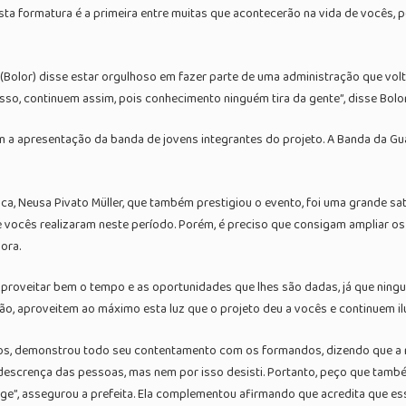
a formatura é a primeira entre muitas que acontecerão na vida de vocês, por
(Bolor) disse estar orgulhoso em fazer parte de uma administração que volta
sso, continuem assim, pois conhecimento ninguém tira da gente”, disse Bolor
a apresentação da banda de jovens integrantes do projeto. A Banda da Guar
ca, Neusa Pivato Müller, que também prestigiou o evento, foi uma grande sa
e vocês realizaram neste período. Porém, é preciso que consigam ampliar os 
ora.
r aproveitar bem o tempo e as oportunidades que lhes são dadas, já que ni
ão, aproveitem ao máximo esta luz que o projeto deu a vocês e continuem ilu
odos, demonstrou todo seu contentamento com os formandos, dizendo que a r
a descrença das pessoas, mas nem por isso desisti. Portanto, peço que tam
ge”, assegurou a prefeita. Ela complementou afirmando que acredita que es