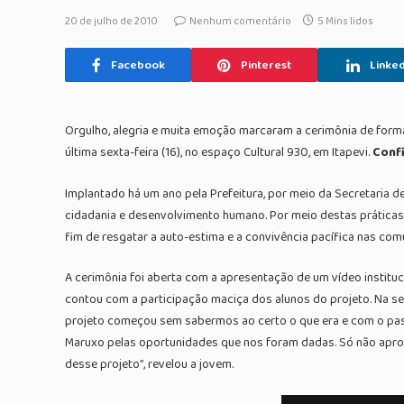
20 de julho de 2010
Nenhum comentário
5 Mins lidos
Facebook
Pinterest
Linked
Orgulho, alegria e muita emoção marcaram a cerimônia de forma
última sexta-feira (16), no espaço Cultural 930, em Itapevi.
Confi
Implantado há um ano pela Prefeitura, por meio da Secretaria de
cidadania e desenvolvimento humano. Por meio destas práticas c
fim de resgatar a auto-estima e a convivência pacífica nas com
A cerimônia foi aberta com a apresentação de um vídeo instituci
contou com a participação maciça dos alunos do projeto. Na s
projeto começou sem sabermos ao certo o que era e com o pass
Maruxo pelas oportunidades que nos foram dadas. Só não aprov
desse projeto”, revelou a jovem.