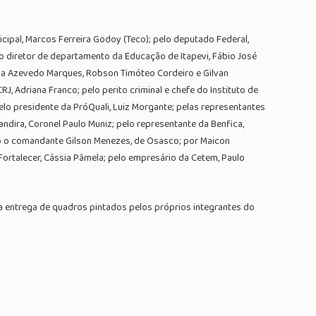
icipal, Marcos Ferreira Godoy (Teco); pelo deputado Federal,
lo diretor de departamento da Educação de Itapevi, Fábio José
ávia Azevedo Marques, Robson Timóteo Cordeiro e Gilvan
, Adriana Franco; pelo perito criminal e chefe do Instituto de
 pelo presidente da PróQuali, Luiz Morgante; pelas representantes
ndira, Coronel Paulo Muniz; pelo representante da Benfica,
ndo o comandante Gilson Menezes, de Osasco; por Maicon
 Fortalecer, Cássia Pâmela; pelo empresário da Cetem, Paulo
entrega de quadros pintados pelos próprios integrantes do