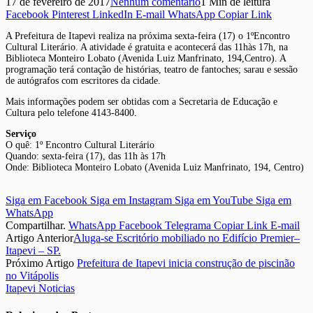
17 de fevereiro de 2017
Nenhum comentário
1 Min de leitura
Facebook
Pinterest
LinkedIn
E-mail
WhatsApp
Copiar Link
A Prefeitura de Itapevi realiza na próxima sexta-feira (17) o 1ºEncontro
Cultural Literário. A atividade é gratuita e acontecerá das 11hàs 17h, na
Biblioteca Monteiro Lobato (Avenida Luiz Manfrinato, 194,Centro). A
programação terá contação de histórias, teatro de fantoches; sarau e sessão
de autógrafos com escritores da cidade.
Mais informações podem ser obtidas com a Secretaria de Educação e
Cultura pelo telefone 4143-8400.
Serviço
O quê: 1º Encontro Cultural Literário
Quando: sexta-feira (17), das 11h às 17h
Onde: Biblioteca Monteiro Lobato (Avenida Luiz Manfrinato, 194, Centro)
Siga em Facebook
Siga em Instagram
Siga em YouTube
Siga em
WhatsApp
Compartilhar.
WhatsApp
Facebook
Telegrama
Copiar Link
E-mail
Artigo Anterior
Aluga-se Escritório mobiliado no Edifício Premier–
Itapevi – SP.
Próximo Artigo
Prefeitura de Itapevi inicia construção de piscinão
no Vitápolis
Itapevi Noticias