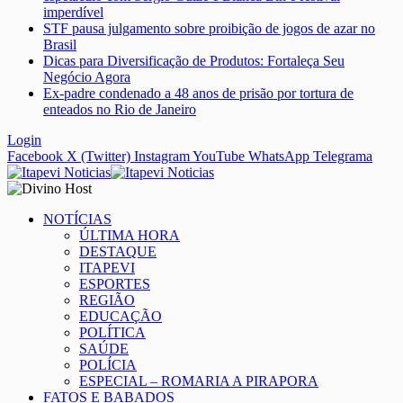
imperdível
STF pausa julgamento sobre proibição de jogos de azar no
Brasil
Dicas para Diversificação de Produtos: Fortaleça Seu
Negócio Agora
Ex-padre condenado a 48 anos de prisão por tortura de
enteados no Rio de Janeiro
Login
Facebook
X (Twitter)
Instagram
YouTube
WhatsApp
Telegrama
NOTÍCIAS
ÚLTIMA HORA
DESTAQUE
ITAPEVI
ESPORTES
REGIÃO
EDUCAÇÃO
POLÍTICA
SAÚDE
POLÍCIA
ESPECIAL – ROMARIA A PIRAPORA
FATOS E BABADOS