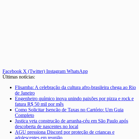
Facebook
X (Twitter)
Instagram
WhatsApp
Últimas notícias:
Flisamba: A celebração da cultura afro-brasileira chega ao Rio
de Janeiro
Engenheiro químico inova unindo paixões por pizza e rock e
fatura R$ 50 mil por mês
Como Solicitar Isenção de Taxas no Cartório: Um Guia
Completo
Justiça veta construção de arranha-céu em São Paulo após
descoberta de nascentes no local
AGU pressiona Discord por proteção de crianças e
adolescentes em reunião