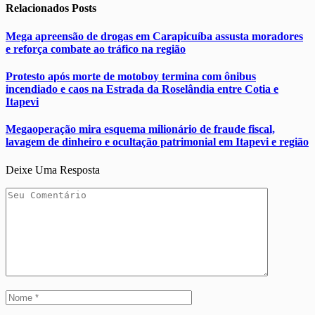
Relacionados
Posts
Mega apreensão de drogas em Carapicuíba assusta moradores
e reforça combate ao tráfico na região
Protesto após morte de motoboy termina com ônibus
incendiado e caos na Estrada da Roselândia entre Cotia e
Itapevi
Megaoperação mira esquema milionário de fraude fiscal,
lavagem de dinheiro e ocultação patrimonial em Itapevi e região
Deixe Uma Resposta