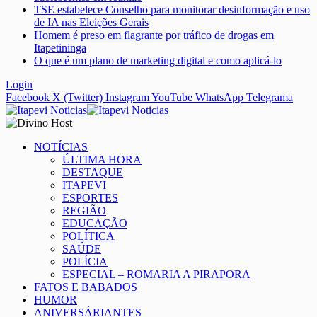
TSE estabelece Conselho para monitorar desinformação e uso
de IA nas Eleições Gerais
Homem é preso em flagrante por tráfico de drogas em
Itapetininga
O que é um plano de marketing digital e como aplicá-lo
Login
Facebook
X (Twitter)
Instagram
YouTube
WhatsApp
Telegrama
NOTÍCIAS
ÚLTIMA HORA
DESTAQUE
ITAPEVI
ESPORTES
REGIÃO
EDUCAÇÃO
POLÍTICA
SAÚDE
POLÍCIA
ESPECIAL – ROMARIA A PIRAPORA
FATOS E BABADOS
HUMOR
ANIVERSÁRIANTES