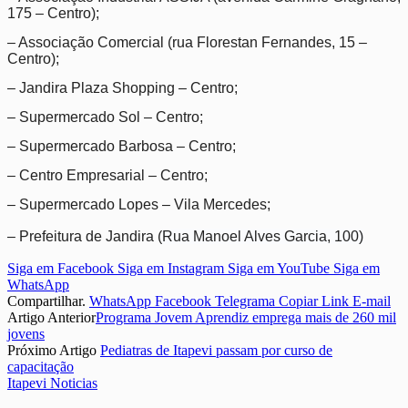
175 – Centro);
– Associação Comercial (rua Florestan Fernandes, 15 –
Centro);
– Jandira Plaza Shopping – Centro;
– Supermercado Sol – Centro;
– Supermercado Barbosa – Centro;
– Centro Empresarial – Centro;
– Supermercado Lopes – Vila Mercedes;
– Prefeitura de Jandira (
Rua Manoel Alves Garcia, 100
)
Siga em Facebook
Siga em Instagram
Siga em YouTube
Siga em
WhatsApp
Compartilhar.
WhatsApp
Facebook
Telegrama
Copiar Link
E-mail
Artigo Anterior
Programa Jovem Aprendiz emprega mais de 260 mil
jovens
Próximo Artigo
Pediatras de Itapevi passam por curso de
capacitação
Itapevi Noticias