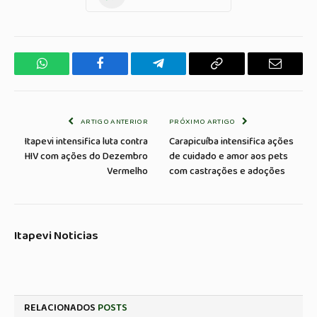
WhatsApp
Facebook
Telegrama
Copiar
E-
Link
mail
ARTIGO ANTERIOR
PRÓXIMO ARTIGO
Itapevi intensifica luta contra
Carapicuíba intensifica ações
HIV com ações do Dezembro
de cuidado e amor aos pets
Vermelho
com castrações e adoções
Itapevi Noticias
RELACIONADOS
POSTS