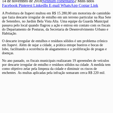
14 de novembro de 2018
Nenhum comentário
2 Mins lidos
Facebook
Pinterest
LinkedIn
E-mail
WhatsApp
Copiar Link
A Prefeitura de Itapevi multou em R$ 15.280,00 um motorista de caminhão
que fazia descarte irregular de entulho em um terreno particular na Rua Sete
de Setembro, no Jardim Bela Vista Alta. Uma equipe da Guarda Municipal
passava pelo local quando flagrou a ação e entrou em contato com os fiscais
do Departamento de Posturas, da Secretaria de Desenvolvimento Urbano e
Habitação.
O descarte irregular de entulhos e resíduos sólidos é um problema crônico
em Itapevi. Além de sujar a cidade, a prática entope bueiros e bocas de
lobo, facilitando a ocorrência de alagamentos e a proliferação de pragas e
doenças.
No ano passado, os fiscais municipais realizaram 19 apreensões de veículos
por descarte irregular de entulho e resíduos sólidos na cidade. A medida tem
como objetivo zelar pela limpeza da cidade e diminuir os riscos de
enchentes. As multas aplicadas pela infração somaram cerca R$ 220 mil.