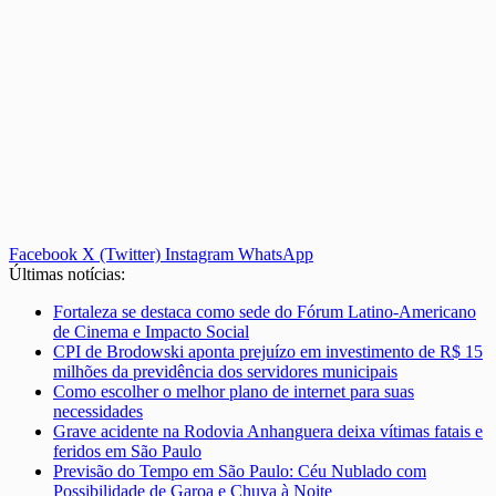
Facebook
X (Twitter)
Instagram
WhatsApp
Últimas notícias:
Fortaleza se destaca como sede do Fórum Latino-Americano
de Cinema e Impacto Social
CPI de Brodowski aponta prejuízo em investimento de R$ 15
milhões da previdência dos servidores municipais
Como escolher o melhor plano de internet para suas
necessidades
Grave acidente na Rodovia Anhanguera deixa vítimas fatais e
feridos em São Paulo
Previsão do Tempo em São Paulo: Céu Nublado com
Possibilidade de Garoa e Chuva à Noite