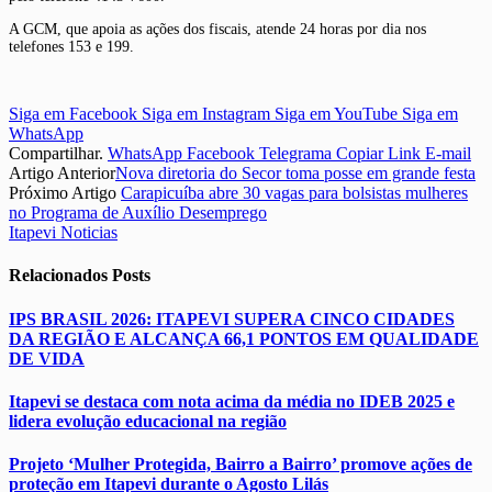
A GCM, que apoia as ações dos fiscais, atende 24 horas por dia nos
telefones 153 e 199.
Siga em Facebook
Siga em Instagram
Siga em YouTube
Siga em
WhatsApp
Compartilhar.
WhatsApp
Facebook
Telegrama
Copiar Link
E-mail
Artigo Anterior
Nova diretoria do Secor toma posse em grande festa
Próximo Artigo
Carapicuíba abre 30 vagas para bolsistas mulheres
no Programa de Auxílio Desemprego
Itapevi Noticias
Relacionados
Posts
IPS BRASIL 2026: ITAPEVI SUPERA CINCO CIDADES
DA REGIÃO E ALCANÇA 66,1 PONTOS EM QUALIDADE
DE VIDA
Itapevi se destaca com nota acima da média no IDEB 2025 e
lidera evolução educacional na região
Projeto ‘Mulher Protegida, Bairro a Bairro’ promove ações de
proteção em Itapevi durante o Agosto Lilás