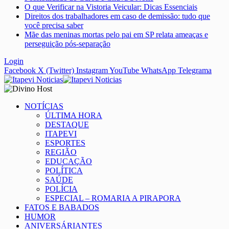
O que Verificar na Vistoria Veicular: Dicas Essenciais
Direitos dos trabalhadores em caso de demissão: tudo que
você precisa saber
Mãe das meninas mortas pelo pai em SP relata ameaças e
perseguição pós-separação
Login
Facebook
X (Twitter)
Instagram
YouTube
WhatsApp
Telegrama
NOTÍCIAS
ÚLTIMA HORA
DESTAQUE
ITAPEVI
ESPORTES
REGIÃO
EDUCAÇÃO
POLÍTICA
SAÚDE
POLÍCIA
ESPECIAL – ROMARIA A PIRAPORA
FATOS E BABADOS
HUMOR
ANIVERSÁRIANTES