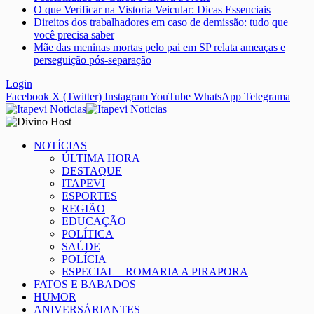
O que Verificar na Vistoria Veicular: Dicas Essenciais
Direitos dos trabalhadores em caso de demissão: tudo que
você precisa saber
Mãe das meninas mortas pelo pai em SP relata ameaças e
perseguição pós-separação
Login
Facebook
X (Twitter)
Instagram
YouTube
WhatsApp
Telegrama
NOTÍCIAS
ÚLTIMA HORA
DESTAQUE
ITAPEVI
ESPORTES
REGIÃO
EDUCAÇÃO
POLÍTICA
SAÚDE
POLÍCIA
ESPECIAL – ROMARIA A PIRAPORA
FATOS E BABADOS
HUMOR
ANIVERSÁRIANTES