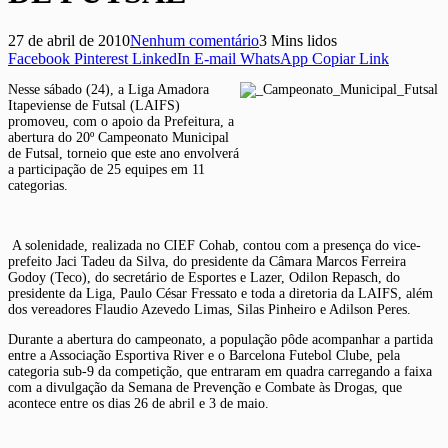
27 de abril de 2010
Nenhum comentário
3 Mins lidos
Facebook
Pinterest
LinkedIn
E-mail
WhatsApp
Copiar Link
Nesse sábado (24), a Liga Amadora
Itapeviense de Futsal (LAIFS)
promoveu, com o apoio da Prefeitura, a
abertura do 20º Campeonato Municipal
de Futsal, torneio que este ano envolverá
a participação de 25 equipes em 11
categorias.
A solenidade, realizada no CIEF Cohab, contou com a presença do vice-
prefeito Jaci Tadeu da Silva, do presidente da Câmara Marcos Ferreira
Godoy (Teco), do secretário de Esportes e Lazer, Odilon Repasch, do
presidente da Liga, Paulo César Fressato e toda a diretoria da LAIFS, além
dos vereadores Flaudio Azevedo Limas, Silas Pinheiro e Adilson Peres.
Durante a abertura do campeonato, a população pôde acompanhar a partida
entre a Associação Esportiva River e o Barcelona Futebol Clube, pela
categoria sub-9 da competição, que entraram em quadra carregando a faixa
com a divulgação da Semana de Prevenção e Combate às Drogas, que
acontece entre os dias 26 de abril e 3 de maio.