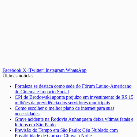
Facebook
X (Twitter)
Instagram
WhatsApp
Últimas notícias:
Fortaleza se destaca como sede do Fórum Latino-Americano
de Cinema e Impacto Social
CPI de Brodowski aponta prejuízo em investimento de R$ 15
milhões da previdência dos servidores municipais
Como escolher o melhor plano de internet para suas
necessidades
Grave acidente na Rodovia Anhanguera deixa vítimas fatais e
feridos em São Paulo
Previsão do Tempo em São Paulo: Céu Nublado com
Possibilidade de Garoa e Chuva à Noite