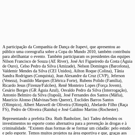
A participação da Companhia de Dança de Itapevi, que apresentou ao
público uma coreografia sobre a Copa do Mundo 2010, também contribuiu
para abrilhantar o evento. Também participaram os presidentes das equipes
Nilson Francisco de Souza (AE River), José Ari Figueiredo da Costa (Águia
de Ouro), Celso Pedro da Silva (Amizade), Nelson Domingos (Barcelona),
Valdemir Mendes da Silva (CEI Unidos), Ailton Roque (Colina), Tânia
Sandra Rodrigues (Conquista), Jean Alexandre da Cruz (CVP), Jeferson
(Veneza), Ivanildo Marques (Elétrica Forte), Rubens Polido (Família),
Ricardo Jesus (Firenze/Falcões), Renê Monteiro Lopes (Força Jovem),
Cesário Borges (GR Águia Azul), Osvaldo Pedro da Silva (Interrogação),
Antonio Belmiro da Silva (Itapoã), José Fernandes dos Santos (Máfia),
Maurício Alonso (Malvinas/Sem Querer), Euclides Barros Santos
(Olímpico), Albert Maxwell de Oliveira (Olimpik), Abelardo Filho (Raça
FS), Pedro de Oliveira (Rainha) e José Galdino Martins (Rochester).
Representando a prefeita Dra. Ruth Banholzer, Jaci Tadeu defendeu os
investimentos no esporte como alternativa para a prevenção às drogas e à
criminalidade. “Existem duas formas de se formar um cidadão: pelo estudo
e pelo esporte. Temos muitos projetos na área esportiva e que, graças aos