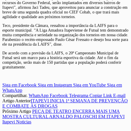
recursos do Governo Federal, serão implantados em diversos bairros de
Itapevi”, afirmou Jaci Tadeu, que aproveitou para anunciar a construção em
breve de uma segunda quadra oficial no CIEF Cohab, o que trará mais
agilidade e qualidade aos próximos torneios.
Teco, presidente da Câmara, ressaltou a importância da LAIFS para o
esporte municipal. “A Liga Amadora Itapeviense de Futsal tem demonstrado
muita competência e seriedade na organização dos torneios em nossa cidade.
Parabenizo o recém-empossado Paulo César Fressato e desejo boa sorte para
ele na presidência da LAIFS”, disse.
De acordo com a previsão da LAIFS, o 20º Campeonato Municipal de
Futsal será um marco para a história esportiva da cidade. Até o fim da
competição, serão mais de 150 partidas que a população poderá conferir
gratuitamente.
Siga em Facebook
Siga em Instagram
Siga em YouTube
Siga em
WhatsApp
Compartilhar.
WhatsApp
Facebook
Telegrama
Copiar Link
E-mail
Artigo Anterior
ITAPEVI INICIA 1ª SEMANA DE PREVENÇÃO
E COMBATE ÀS DROGAS
Próximo Artigo
PEÇA DE TEATRO ENCERRA MAIS UMA
MOSTRA CULTURAL ARNALDO PALOSCHI EM ITAPEVI
Itapevi Noticias