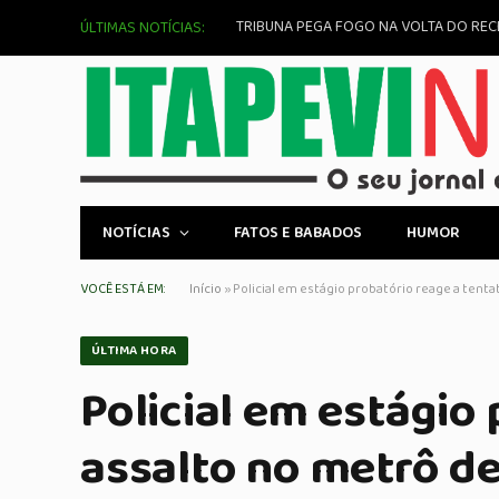
Como Funciona a Bolsa de Valores e Se
ÚLTIMAS NOTÍCIAS:
NOTÍCIAS
FATOS E BABADOS
HUMOR
VOCÊ ESTÁ EM:
Início
»
Policial em estágio probatório reage a tenta
ÚLTIMA HORA
Policial em estágio
assalto no metrô de