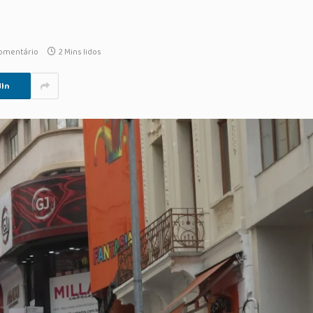
omentário
2 Mins lidos
In