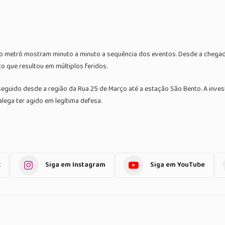
 metrô mostram minuto a minuto a sequência dos eventos. Desde a chegada
to que resultou em múltiplos feridos.
o seguido desde a região da Rua 25 de Março até a estação São Bento. A inv
alega ter agido em legítima defesa.
k
Siga em Instagram
Siga em YouTube