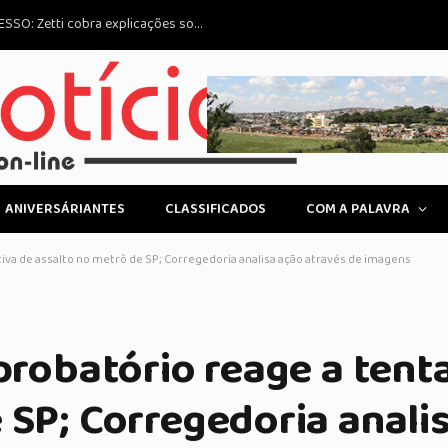
us Impactos na Economia
LOGIN
ANIVERSÁRIANTES
CLASSIFICADOS
COM A PALAVRA
tiva de assalto no metrô de SP; Corregedoria analisa ação através de imagens
 probatório reage a tent
 SP; Corregedoria anali