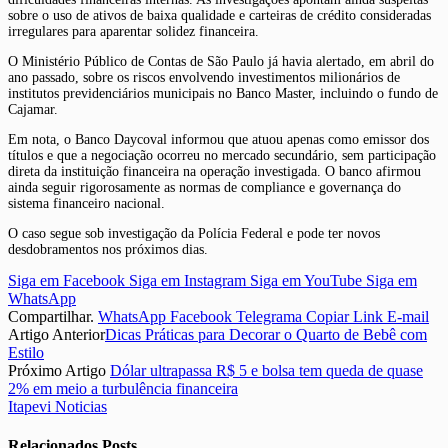
sobre o uso de ativos de baixa qualidade e carteiras de crédito consideradas
irregulares para aparentar solidez financeira.
O Ministério Público de Contas de São Paulo já havia alertado, em abril do
ano passado, sobre os riscos envolvendo investimentos milionários de
institutos previdenciários municipais no Banco Master, incluindo o fundo de
Cajamar.
Em nota, o Banco Daycoval informou que atuou apenas como emissor dos
títulos e que a negociação ocorreu no mercado secundário, sem participação
direta da instituição financeira na operação investigada. O banco afirmou
ainda seguir rigorosamente as normas de compliance e governança do
sistema financeiro nacional.
O caso segue sob investigação da Polícia Federal e pode ter novos
desdobramentos nos próximos dias.
Siga em Facebook
Siga em Instagram
Siga em YouTube
Siga em
WhatsApp
Compartilhar.
WhatsApp
Facebook
Telegrama
Copiar Link
E-mail
Artigo Anterior
Dicas Práticas para Decorar o Quarto de Bebê com
Estilo
Próximo Artigo
Dólar ultrapassa R$ 5 e bolsa tem queda de quase
2% em meio a turbulência financeira
Itapevi Noticias
Relacionados
Posts