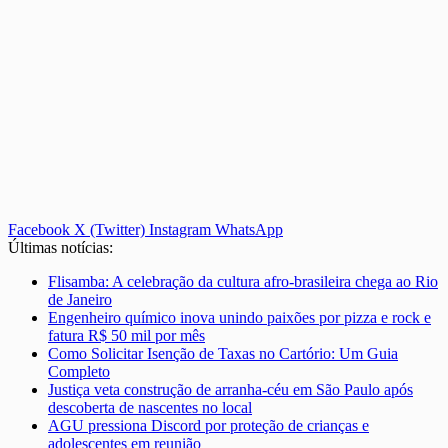
Facebook
X (Twitter)
Instagram
WhatsApp
Últimas notícias:
Flisamba: A celebração da cultura afro-brasileira chega ao Rio
de Janeiro
Engenheiro químico inova unindo paixões por pizza e rock e
fatura R$ 50 mil por mês
Como Solicitar Isenção de Taxas no Cartório: Um Guia
Completo
Justiça veta construção de arranha-céu em São Paulo após
descoberta de nascentes no local
AGU pressiona Discord por proteção de crianças e
adolescentes em reunião