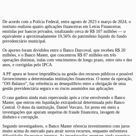
De acordo com a Polícia Federal, entre agosto de 2023 e março de 2024, o
instituto realizou quatro aplicações financeiras em Letras Financeiras
emitidas por bancos privados, totalizando cerca de R$ 107 milhões — o
equivalente a aproximadamente 19,56% do patrimônio líquido do fundo
previdenciário municipal.
Os aportes foram divididos entre o Banco Daycoval, que recebeu R$ 20
milhões, e o Banco Master, que concentrou R$ 87 milhões em três
operações distintas, todas com vencimentos de longo prazo, entre oito e dez
anos, e corrigidas pelo IPCA.
A PF apura se houve imprudência na gestão dos recursos públicos e possível
favorecimento a determinadas instituições financeiras. O nome da operação,
“Off-Balance”, faz referência ao desequilíbrio entre a obrigação de uma
gestão previdenciária segura e os riscos assumidos nas aplicações.
O caso ganhou ainda mais repercussão após a crise envolvendo o Banco
Master, que entrou em liquidação extrajudicial determinada pelo Banco
Central. O dono da instituição, Daniel Vorcaro, foi preso em meio a
investigações que apuram suspeitas de fraude financeira, lavagem de
dinheiro e corrupção.
Segundo investigadores, o Banco Master oferecia investimentos com juros
muito acima do mercado para atrair novos recursos, enquanto enfrentava
dificuldades financeiras internas. As investigações apontam ainda suspeitas