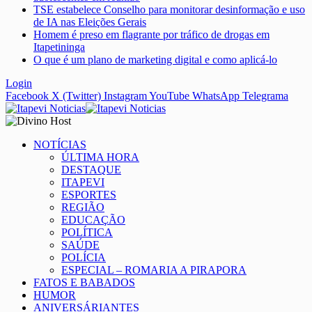
TSE estabelece Conselho para monitorar desinformação e uso
de IA nas Eleições Gerais
Homem é preso em flagrante por tráfico de drogas em
Itapetininga
O que é um plano de marketing digital e como aplicá-lo
Login
Facebook
X (Twitter)
Instagram
YouTube
WhatsApp
Telegrama
NOTÍCIAS
ÚLTIMA HORA
DESTAQUE
ITAPEVI
ESPORTES
REGIÃO
EDUCAÇÃO
POLÍTICA
SAÚDE
POLÍCIA
ESPECIAL – ROMARIA A PIRAPORA
FATOS E BABADOS
HUMOR
ANIVERSÁRIANTES