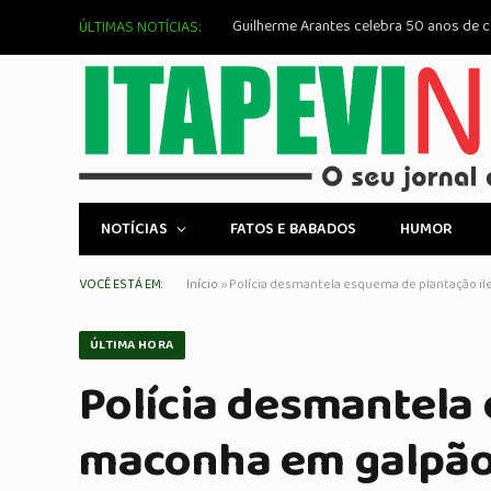
ÚLTIMAS NOTÍCIAS:
NOTÍCIAS
FATOS E BABADOS
HUMOR
VOCÊ ESTÁ EM:
Início
»
Polícia desmantela esquema de plantação i
ÚLTIMA HORA
Polícia desmantela 
maconha em galpão