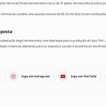
zes. No local, foram encontrados cerca de 15 quilos de maconha prontos par
firmaram receber uma quantia mensal de R$ 20 mil. Elas foram conduzidas à 
xposta
plantação ilegal de maconha, com destaque para a produção do tipo ‘flor’,
idade criminosa, alertando para os impactos sociais e econômicos envolvido
k
Siga em Instagram
Siga em YouTube