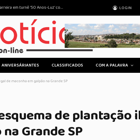
Brasil no Mundo: Crise Migratória na Europa e Tensão em Jerusalém em Destaque
LOGIN
ANIVERSÁRIANTES
CLASSIFICADOS
COM A PALAVRA
legal de maconha em galpão na Grande SP
esquema de plantação i
 na Grande SP