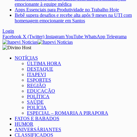
emocionante à equipe médica
Apps Essenciais para Produtividade no Trabalho Hoje
Bebê supera desafios e recebe alta após 9 meses na UTI com
homenagem emocionante em Santos
Login
Facebook
X (Twitter)
Instagram
YouTube
WhatsApp
Telegrama
NOTÍCIAS
ÚLTIMA HORA
DESTAQUE
ITAPEVI
ESPORTES
REGIÃO
EDUCAÇÃO
POLÍTICA
SAÚDE
POLÍCIA
ESPECIAL – ROMARIA A PIRAPORA
FATOS E BABADOS
HUMOR
ANIVERSÁRIANTES
CLASSIFICADOS