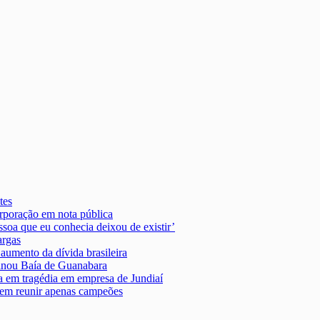
tes
rporação em nota pública
soa que eu conhecia deixou de existir’
argas
aumento da dívida brasileira
minou Baía de Guanabara
ga em tragédia em empresa de Jundiaí
odem reunir apenas campeões