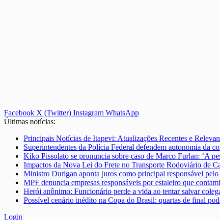
Facebook
X (Twitter)
Instagram
WhatsApp
Últimas notícias:
Principais Notícias de Itapevi: Atualizações Recentes e Relevan
Superintendentes da Polícia Federal defendem autonomia da co
Kiko Pissolato se pronuncia sobre caso de Marco Furlan: ‘A pes
Impactos da Nova Lei do Frete no Transporte Rodoviário de C
Ministro Durigan aponta juros como principal responsável pelo 
MPF denuncia empresas responsáveis por estaleiro que conta
Herói anônimo: Funcionário perde a vida ao tentar salvar cole
Possível cenário inédito na Copa do Brasil: quartas de final p
Login