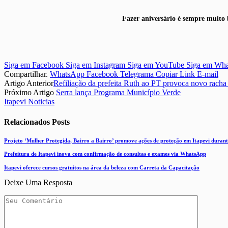
Fazer aniversário é sempre muito 
Siga em Facebook
Siga em Instagram
Siga em YouTube
Siga em Wh
Compartilhar.
WhatsApp
Facebook
Telegrama
Copiar Link
E-mail
Artigo Anterior
Refiliação da prefeita Ruth ao PT provoca novo racha
Próximo Artigo
Serra lança Programa Município Verde
Itapevi Noticias
Relacionados
Posts
Projeto ‘Mulher Protegida, Bairro a Bairro’ promove ações de proteção em Itapevi durant
Prefeitura de Itapevi inova com confirmação de consultas e exames via WhatsApp
Itapevi oferece cursos gratuitos na área da beleza com Carreta da Capacitação
Deixe Uma Resposta