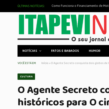
Flisamba: A celebração da cultura afro-b
ÚLTIMAS NOTÍCIAS:
NOTÍCIAS
FATOS E BABADOS
HUMOR
VOCÊ ESTÁ EM:
Início
»
O Agente Secreto conquista dois globos de 
CULTURA
O Agente Secreto c
históricos para O c