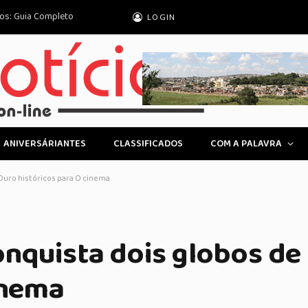
rasileira chega ao Rio de Janeiro
LOGIN
ANIVERSÁRIANTES
CLASSIFICADOS
COM A PALAVRA
Ouro históricos para O cinema
onquista dois globos de
inema