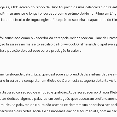
geles, a 83ª edição do Globo de Ouro foi palco de uma celebração do talent
eso. Primeiramente, o longa foi coroado com o prêmio de Melhor Filme em Lí
ra do circuito de língua inglesa. Este prêmio sublinha a capacidade do filme
 anunciado como o vencedor da categoria Melhor Ator em Filme de Drama. E
 brasileira no mais alto escalão de Hollywood. O filme ainda disputava a p
ntia a posição de destaque para a produção brasileira.
nte elogiada pela crítica, que destacou a profundidade, a intensidade e a
iro brasileiro a conquistar um Globo de Ouro nesta categoria de tanta visibi
m discurso carregado de emoção e gratidão. Após agradecer ao diretor Kleb
ator dedicou algumas palavras em português que ressoaram profundamente 
u very much”. As palavras de Moura não apenas celebraram sua conquista pess
A repercussão nas redes sociais e na imprensa nacional foi imediata, com mil