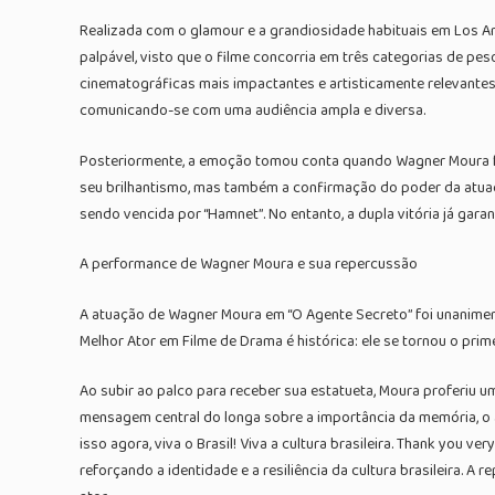
Realizada com o glamour e a grandiosidade habituais em Los An
palpável, visto que o filme concorria em três categorias de p
cinematográficas mais impactantes e artisticamente relevantes fo
comunicando-se com uma audiência ampla e diversa.
Posteriormente, a emoção tomou conta quando Wagner Moura foi
seu brilhantismo, mas também a confirmação do poder da atuação
sendo vencida por “Hamnet”. No entanto, a dupla vitória já gara
A performance de Wagner Moura e sua repercussão
A atuação de Wagner Moura em “O Agente Secreto” foi unanimeme
Melhor Ator em Filme de Drama é histórica: ele se tornou o prime
Ao subir ao palco para receber sua estatueta, Moura proferiu u
mensagem central do longa sobre a importância da memória, o 
isso agora, viva o Brasil! Viva a cultura brasileira. Thank yo
reforçando a identidade e a resiliência da cultura brasileira. 