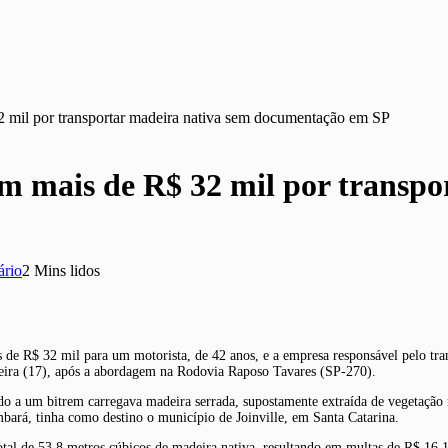
2 mil por transportar madeira nativa sem documentação em SP
m mais de R$ 32 mil por transpo
rio
2 Mins lidos
s de R$ 32 mil para um motorista, de 42 anos, e a empresa responsável pelo t
-feira (17), após a abordagem na Rodovia Raposo Tavares (SP-270).
lado a um bitrem carregava madeira serrada, supostamente extraída de vegetaç
mbará, tinha como destino o município de Joinville, em Santa Catarina.
otal de 53,8 metros cúbicos de madeira nativa, resultando em multas de R$ 16.1