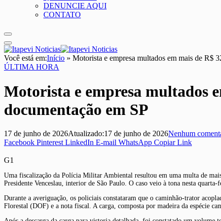
DENUNCIE AQUI
CONTATO
Você está em:
Início
»
Motorista e empresa multados em mais de R$ 3
ÚLTIMA HORA
Motorista e empresa multados e
documentação em SP
17 de junho de 2026
Atualizado:
17 de junho de 2026
Nenhum comentá
Facebook
Pinterest
LinkedIn
E-mail
WhatsApp
Copiar Link
G1
Uma fiscalização da Polícia Militar Ambiental resultou em uma multa de mai
Presidente Venceslau, interior de São Paulo. O caso veio à tona nesta quarta
Durante a averiguação, os policiais constataram que o caminhão-trator acop
Florestal (DOF) e a nota fiscal. A carga, composta por madeira da espécie ca
Após a descarga da carga para vistoria detalhada, foi constatado um volume t