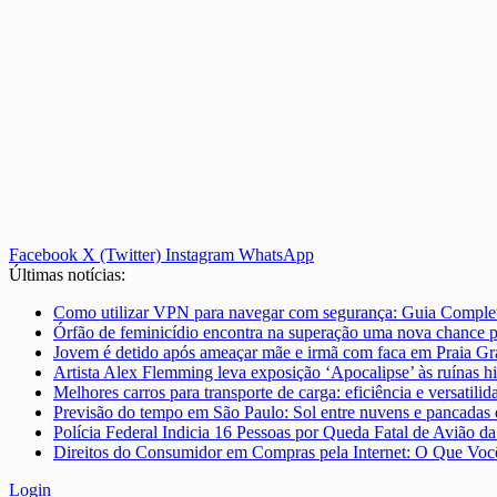
Facebook
X (Twitter)
Instagram
WhatsApp
Últimas notícias:
Como utilizar VPN para navegar com segurança: Guia Comple
Órfão de feminicídio encontra na superação uma nova chance pa
Jovem é detido após ameaçar mãe e irmã com faca em Praia Gr
Artista Alex Flemming leva exposição ‘Apocalipse’ às ruínas h
Melhores carros para transporte de carga: eficiência e versatilid
Previsão do tempo em São Paulo: Sol entre nuvens e pancadas
Polícia Federal Indicia 16 Pessoas por Queda Fatal de Avião d
Direitos do Consumidor em Compras pela Internet: O Que Você
Login