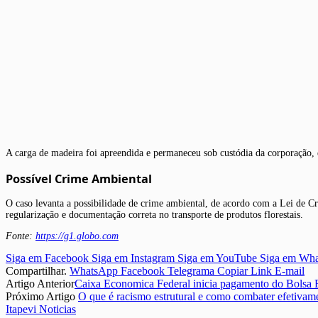
A carga de madeira foi apreendida e permaneceu sob custódia da corporação, 
Possível Crime Ambiental
O caso levanta a possibilidade de crime ambiental, de acordo com a Lei de Cr
regularização e documentação correta no transporte de produtos florestais.
Fonte:
https://g1.globo.com
Siga em Facebook
Siga em Instagram
Siga em YouTube
Siga em Wh
Compartilhar.
WhatsApp
Facebook
Telegrama
Copiar Link
E-mail
Artigo Anterior
Caixa Economica Federal inicia pagamento do Bolsa 
Próximo Artigo
O que é racismo estrutural e como combater efetivam
Itapevi Noticias