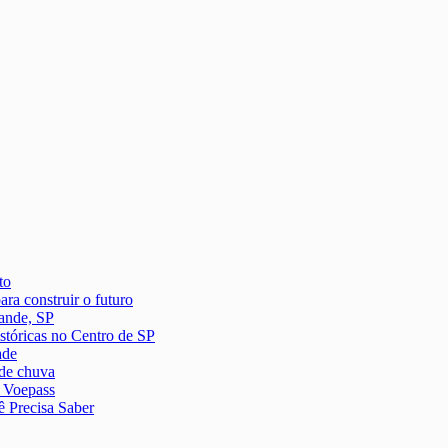
to
ra construir o futuro
ande, SP
istóricas no Centro de SP
ade
 de chuva
a Voepass
 Precisa Saber