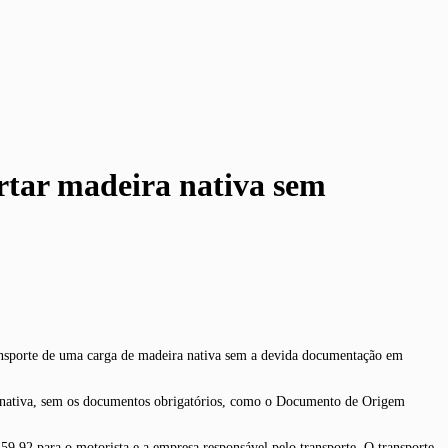
rtar madeira nativa sem
ransporte de uma carga de madeira nativa sem a devida documentação em
ão nativa, sem os documentos obrigatórios, como o Documento de Origem
59,92 para o motorista e a empresa responsável pelo transporte. O transporte