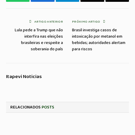
WhatsApp
Facebook
Telegrama
Copiar
E-
Link
mail
ARTIGO ANTERIOR
PRÓXIMO ARTIGO
Lula pede a Trump que não
Brasil investiga casos de
interfira nas eleições
intoxicação por metanol em
brasileiras e respeite a
bebidas; autoridades alertam
soberania do país
para riscos
Itapevi Noticias
RELACIONADOS
POSTS