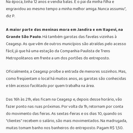
Na época, tinha 12 anos e vendia balas. É o pai da minha filha e
engravidou ao mesmo tempo a minha melhor amiga. Nunca assumiu”,
diz P.
A maior parte das meninas mora em Jandira e em Itapevi, na
Grande São Paulo
. Há também garotas das favelas vizinhas à
Ceagesp. As que vêm de outros municípios são atraídas pelo acesso
fácil, já que há uma estação da Companhia Paulista de Trens
Metropolitanos em frente a um dos portões do entreposto.
Oficialmente, a Ceagesp proíbe a entrada de menores sozinhos. Mas,
como freqüentam o local há muitos anos, as garotas são conhecidas
e têm acesso facilitado por quem trabalha na área.
Das 16h às 21h, elas ficam na Ceagesp e, depois desse horário, vão
fazer ponto nas ruas próximas. Por volta da 1h, retornam por conta
do movimento das feiras. As sextas-feiras e os dias 10, quando os
“clientes” recebem o salário, são mais movimentados. Na madrugada,
muitas tomam banho nos banheiros do entreposto. Pagam R$ 1,50.