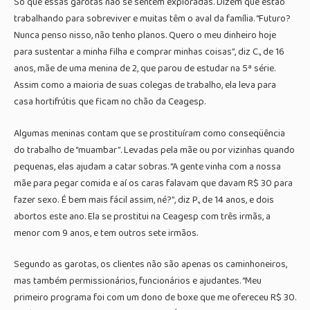
Só que essas garotas não se sentem exploradas. Dizem que estão
trabalhando para sobreviver e muitas têm o aval da família. “Futuro?
Nunca penso nisso, não tenho planos. Quero o meu dinheiro hoje
para sustentar a minha filha e comprar minhas coisas”, diz C., de 16
anos, mãe de uma menina de 2, que parou de estudar na 5ª série.
Assim como a maioria de suas colegas de trabalho, ela leva para
casa hortifrútis que ficam no chão da Ceagesp.
Algumas meninas contam que se prostituíram como conseqüência
do trabalho de “muambar”. Levadas pela mãe ou por vizinhas quando
pequenas, elas ajudam a catar sobras. “A gente vinha com a nossa
mãe para pegar comida e aí os caras falavam que davam R$ 30 para
fazer sexo. É bem mais fácil assim, né?”, diz P., de 14 anos, e dois
abortos este ano. Ela se prostitui na Ceagesp com três irmãs, a
menor com 9 anos, e tem outros sete irmãos.
Segundo as garotas, os clientes não são apenas os caminhoneiros,
mas também permissionários, funcionários e ajudantes. “Meu
primeiro programa foi com um dono de boxe que me ofereceu R$ 30.