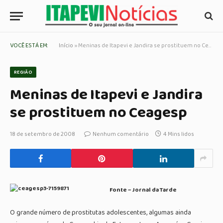
VOCÊ ESTÁ EM:
Início
»
Meninas de Itapevi e Jandira se prostituem no Ceagesp
REGIÃO
Meninas de Itapevi e Jandira
se prostituem no Ceagesp
18 de setembro de 2008
Nenhum comentário
4 Mins lidos
Fonte –
Jornal da Tarde
O grande número de prostitutas adolescentes, algumas ainda