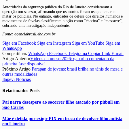
Autoridades da segurança pública do Rio de Janeiro consideraram a
operação um sucesso, afirmando que os mortos foram os que tentaram
matar os policiais. No entanto, entidades de defesa dos direitos humanos e
movimentos de favelas classificaram a ação como “chacina” e “massacre”,
cobrando uma investigação independente.
Fonte: agenciabrasil.ebc.com.br
Siga em Facebook
Siga em Instagram
Siga em YouTube
Siga em
WhatsApp
Compartilhar.
WhatsApp
Facebook
Telegrama
Copiar Link
E-mail
Artigo Anterior
Vídeos da unesp 2026: gabarito comentado da
primeira fase disponível
Próximo Artigo
Parapan de jovens: brasil brilha no tênis de mesa e
outras modalidades
Itapevi Noticias
Relacionados
Posts
Pai narra desespero ao socorrer filho atacado por pitbull em
São Carlos
Mãe é detida por exigir PIX em troca de devolver filho autista
em Limeira