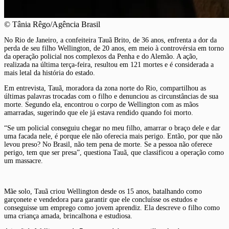
© Tânia Rêgo/Agência Brasil
No Rio de Janeiro, a confeiteira Tauã Brito, de 36 anos, enfrenta a dor da
perda de seu filho Wellington, de 20 anos, em meio à controvérsia em torno
da operação policial nos complexos da Penha e do Alemão. A ação,
realizada na última terça-feira, resultou em 121 mortes e é considerada a
mais letal da história do estado.
Em entrevista, Tauã, moradora da zona norte do Rio, compartilhou as
últimas palavras trocadas com o filho e denunciou as circunstâncias de sua
morte. Segundo ela, encontrou o corpo de Wellington com as mãos
amarradas, sugerindo que ele já estava rendido quando foi morto.
“Se um policial conseguiu chegar no meu filho, amarrar o braço dele e dar
uma facada nele, é porque ele não oferecia mais perigo. Então, por que não
levou preso? No Brasil, não tem pena de morte. Se a pessoa não oferece
perigo, tem que ser presa”, questiona Tauã, que classificou a operação como
um massacre.
Mãe solo, Tauã criou Wellington desde os 15 anos, batalhando como
garçonete e vendedora para garantir que ele concluísse os estudos e
conseguisse um emprego como jovem aprendiz. Ela descreve o filho como
uma criança amada, brincalhona e estudiosa.