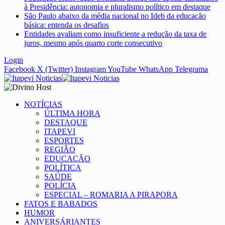
à Presidência: autonomia e pluralismo político em destaque
São Paulo abaixo da média nacional no Ideb da educação
básica: entenda os desafios
Entidades avaliam como insuficiente a redução da taxa de
juros, mesmo após quarto corte consecutivo
Login
Facebook
X (Twitter)
Instagram
YouTube
WhatsApp
Telegrama
NOTÍCIAS
ÚLTIMA HORA
DESTAQUE
ITAPEVI
ESPORTES
REGIÃO
EDUCAÇÃO
POLÍTICA
SAÚDE
POLÍCIA
ESPECIAL – ROMARIA A PIRAPORA
FATOS E BABADOS
HUMOR
ANIVERSÁRIANTES