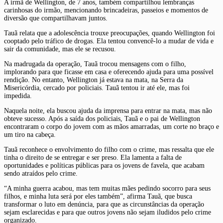
A irmã de Wellington, de 7 anos, também compartilhou lembranças
carinhosas do irmão, mencionando brincadeiras, passeios e momentos de
diversão que compartilhavam juntos.
Tauã relata que a adolescência trouxe preocupações, quando Wellington foi
cooptado pelo tráfico de drogas. Ela tentou convencê-lo a mudar de vida e
sair da comunidade, mas ele se recusou.
Na madrugada da operação, Tauã trocou mensagens com o filho,
implorando para que ficasse em casa e oferecendo ajuda para uma possível
rendição. No entanto, Wellington já estava na mata, na Serra da
Misericórdia, cercado por policiais. Tauã tentou ir até ele, mas foi
impedida.
Naquela noite, ela buscou ajuda da imprensa para entrar na mata, mas não
obteve sucesso. Após a saída dos policiais, Tauã e o pai de Wellington
encontraram o corpo do jovem com as mãos amarradas, um corte no braço e
um tiro na cabeça.
Tauã reconhece o envolvimento do filho com o crime, mas ressalta que ele
tinha o direito de se entregar e ser preso. Ela lamenta a falta de
oportunidades e políticas públicas para os jovens de favela, que acabam
sendo atraídos pelo crime.
“A minha guerra acabou, mas tem muitas mães pedindo socorro para seus
filhos, e minha luta será por eles também”, afirma Tauã, que busca
transformar o luto em denúncia, para que as circunstâncias da operação
sejam esclarecidas e para que outros jovens não sejam iludidos pelo crime
organizado.