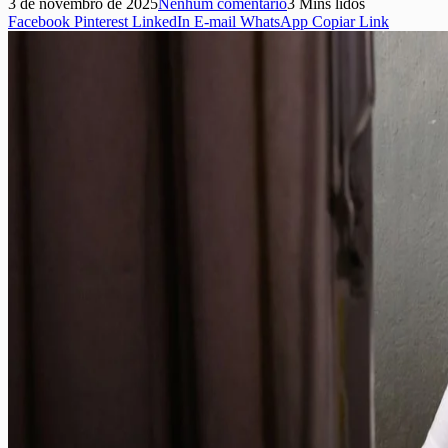
3 de novembro de 2025
Nenhum comentário
3 Mins lidos
Facebook
Pinterest
LinkedIn
E-mail
WhatsApp
Copiar Link