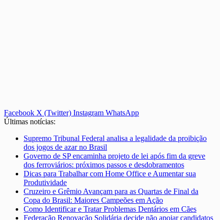
Facebook
X (Twitter)
Instagram
WhatsApp
Últimas notícias:
Supremo Tribunal Federal analisa a legalidade da proibição
dos jogos de azar no Brasil
Governo de SP encaminha projeto de lei após fim da greve
dos ferroviários: próximos passos e desdobramentos
Dicas para Trabalhar com Home Office e Aumentar sua
Produtividade
Cruzeiro e Grêmio Avançam para as Quartas de Final da
Copa do Brasil: Maiores Campeões em Ação
Como Identificar e Tratar Problemas Dentários em Cães
Federação Renovação Solidária decide não apoiar candidatos