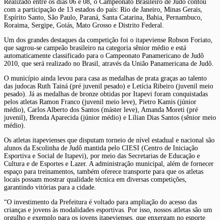
Realizado entre os dias 06 e 08, o Campeonato Brasileiro de Judô contou
com a participação de 13 estados do país: Rio de Janeiro, Minas Gerais,
Espírito Santo, São Paulo, Paraná, Santa Catarina, Bahia, Pernambuco,
Roraima, Sergipe, Goiás, Mato Grosso e Distrito Federal.
Um dos grandes destaques da competição foi o itapeviense Robson Foriato,
que sagrou-se campeão brasileiro na categoria sênior médio e está
automaticamente classificado para o Campeonato Panamericano de Judô
2010, que será realizado no Brasil, através da União Panamericana de Judô.
O município ainda levou para casa as medalhas de prata graças ao talento
das judocas Ruth Tainá (pré juvenil pesado) e Letícia Ribeiro (juvenil meio
pesado). Já as medalhas de bronze obtidas por Itapevi foram conquistadas
pelos atletas Ramon Franco (juvenil meio leve), Pietro Kamis (júnior
médio), Carlos Alberto dos Santos (máster leve), Amanda Moreti (pré
juvenil), Brenda Aparecida (júnior médio) e Lílian Dias Santos (sênior meio
médio).
Os atletas itapevienses que disputam torneio de nível estadual e nacional são
alunos da Escolinha de Judô mantida pelo CIESI (Centro de Iniciação
Esportiva e Social de Itapevi), por meio das Secretarias de Educação e
Cultura e de Esportes e Lazer. A administração municipal, além de fornecer
espaço para treinamentos, também oferece transporte para que os atletas
locais possam mostrar qualidade técnica em diversas competições,
garantindo vitórias para a cidade.
“O investimento da Prefeitura é voltado para ampliação do acesso das
crianças e jovens às modalidades esportivas. Por isso, nossos atletas são um
orgulho e exemplo para os jovens itapevienses, que enxergam no esporte