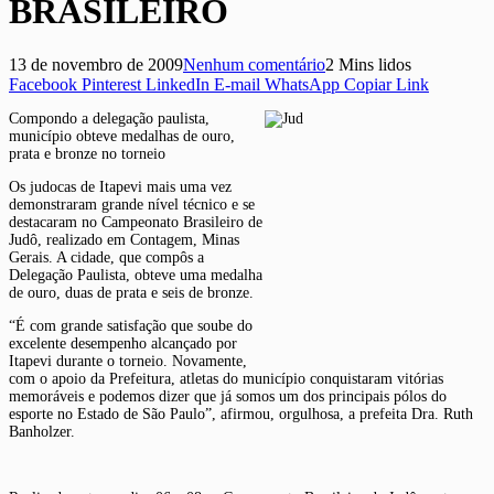
BRASILEIRO
13 de novembro de 2009
Nenhum comentário
2 Mins lidos
Facebook
Pinterest
LinkedIn
E-mail
WhatsApp
Copiar Link
Compondo a delegação paulista,
município obteve medalhas de ouro,
prata e bronze no torneio
Os judocas de Itapevi mais uma vez
demonstraram grande nível técnico e se
destacaram no Campeonato Brasileiro de
Judô, realizado em Contagem, Minas
Gerais. A cidade, que compôs a
Delegação Paulista, obteve uma medalha
de ouro, duas de prata e seis de bronze.
“É com grande satisfação que soube do
excelente desempenho alcançado por
Itapevi durante o torneio. Novamente,
com o apoio da Prefeitura, atletas do município conquistaram vitórias
memoráveis e podemos dizer que já somos um dos principais pólos do
esporte no Estado de São Paulo”, afirmou, orgulhosa, a prefeita Dra. Ruth
Banholzer.