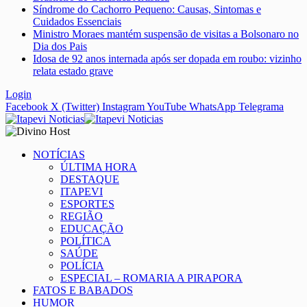
Síndrome do Cachorro Pequeno: Causas, Sintomas e
Cuidados Essenciais
Ministro Moraes mantém suspensão de visitas a Bolsonaro no
Dia dos Pais
Idosa de 92 anos internada após ser dopada em roubo: vizinho
relata estado grave
Login
Facebook
X (Twitter)
Instagram
YouTube
WhatsApp
Telegrama
NOTÍCIAS
ÚLTIMA HORA
DESTAQUE
ITAPEVI
ESPORTES
REGIÃO
EDUCAÇÃO
POLÍTICA
SAÚDE
POLÍCIA
ESPECIAL – ROMARIA A PIRAPORA
FATOS E BABADOS
HUMOR