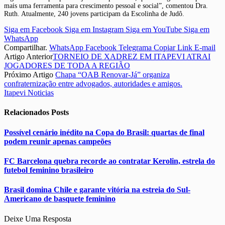
mais uma ferramenta para crescimento pessoal e social”, comentou Dra.
Ruth. Atualmente, 240 jovens participam da Escolinha de Judô.
Siga em Facebook
Siga em Instagram
Siga em YouTube
Siga em
WhatsApp
Compartilhar.
WhatsApp
Facebook
Telegrama
Copiar Link
E-mail
Artigo Anterior
TORNEIO DE XADREZ EM ITAPEVI ATRAI
JOGADORES DE TODA A REGIÃO
Próximo Artigo
Chapa “OAB Renovar-Já” organiza
confraternização entre advogados, autoridades e amigos.
Itapevi Noticias
Relacionados
Posts
Possível cenário inédito na Copa do Brasil: quartas de final
podem reunir apenas campeões
FC Barcelona quebra recorde ao contratar Kerolin, estrela do
futebol feminino brasileiro
Brasil domina Chile e garante vitória na estreia do Sul-
Americano de basquete feminino
Deixe Uma Resposta