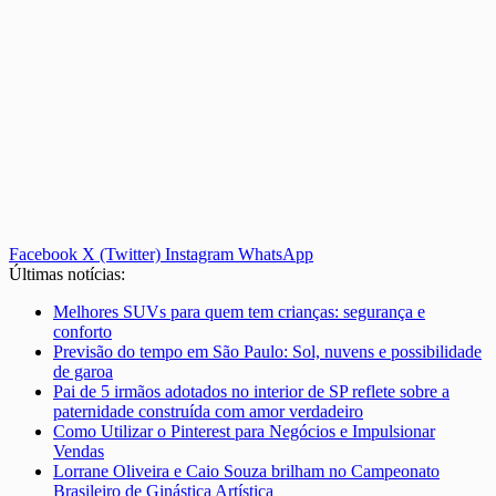
Facebook
X (Twitter)
Instagram
WhatsApp
Últimas notícias:
Melhores SUVs para quem tem crianças: segurança e
conforto
Previsão do tempo em São Paulo: Sol, nuvens e possibilidade
de garoa
Pai de 5 irmãos adotados no interior de SP reflete sobre a
paternidade construída com amor verdadeiro
Como Utilizar o Pinterest para Negócios e Impulsionar
Vendas
Lorrane Oliveira e Caio Souza brilham no Campeonato
Brasileiro de Ginástica Artística