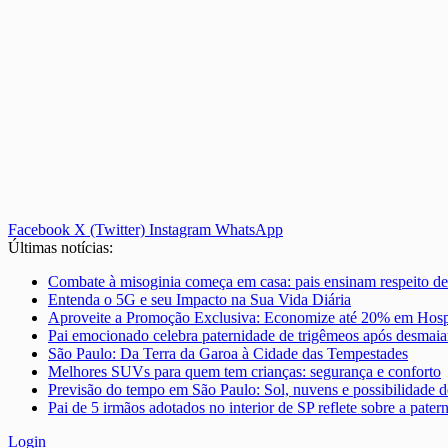
Facebook
X (Twitter)
Instagram
WhatsApp
Últimas notícias:
Combate à misoginia começa em casa: pais ensinam respeito de
Entenda o 5G e seu Impacto na Sua Vida Diária
Aproveite a Promoção Exclusiva: Economize até 20% em Hosp
Pai emocionado celebra paternidade de trigêmeos após desmaia
São Paulo: Da Terra da Garoa à Cidade das Tempestades
Melhores SUVs para quem tem crianças: segurança e conforto
Previsão do tempo em São Paulo: Sol, nuvens e possibilidade d
Pai de 5 irmãos adotados no interior de SP reflete sobre a pat
Login