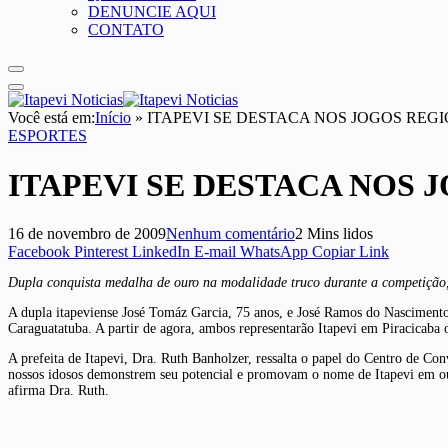
DENUNCIE AQUI
CONTATO
Você está em:
Início
»
ITAPEVI SE DESTACA NOS JOGOS REG
ESPORTES
ITAPEVI SE DESTACA NOS 
16 de novembro de 2009
Nenhum comentário
2 Mins lidos
Facebook
Pinterest
LinkedIn
E-mail
WhatsApp
Copiar Link
Dupla conquista medalha de ouro na modalidade truco durante a competição
A dupla itapeviense José Tomáz Garcia, 75 anos, e José Ramos do Nascimento
Caraguatatuba. A partir de agora, ambos representarão Itapevi em Piracicaba 
A prefeita de Itapevi, Dra. Ruth Banholzer, ressalta o papel do Centro de C
nossos idosos demonstrem seu potencial e promovam o nome de Itapevi em ou
afirma Dra. Ruth.