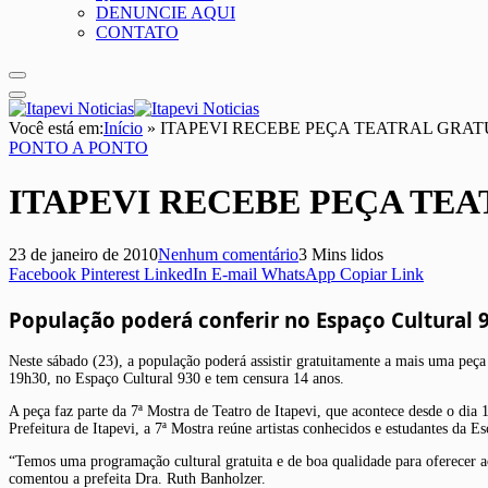
DENUNCIE AQUI
CONTATO
Você está em:
Início
»
ITAPEVI RECEBE PEÇA TEATRAL GRA
PONTO A PONTO
ITAPEVI RECEBE PEÇA TE
23 de janeiro de 2010
Nenhum comentário
3 Mins lidos
Facebook
Pinterest
LinkedIn
E-mail
WhatsApp
Copiar Link
População poderá conferir no Espaço Cultural
Neste sábado (23), a população poderá assistir gratuitamente a mais uma peça 
19h30, no Espaço Cultural 930 e tem censura 14 anos.
A peça faz parte da 7ª Mostra de Teatro de Itapevi, que acontece desde o dia
Prefeitura de Itapevi, a 7ª Mostra reúne artistas conhecidos e estudantes da 
“Temos uma programação cultural gratuita e de boa qualidade para oferecer ao
comentou a prefeita Dra. Ruth Banholzer.