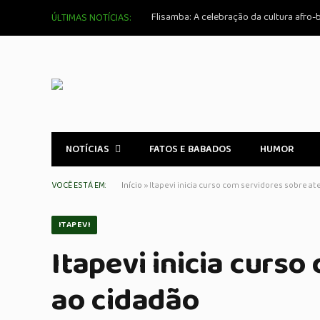
Flisamba: A celebração da cultura afro-b
ÚLTIMAS NOTÍCIAS:
NOTÍCIAS
FATOS E BABADOS
HUMOR
VOCÊ ESTÁ EM:
Início
»
Itapevi inicia curso com servidores sobre a
ITAPEVI
Itapevi inicia curs
ao cidadão