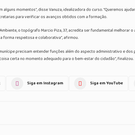
lguns momentos”, disse Vanuza, idealizadora do curso. “Queremos ajudar a
ecretarias para verificar os avanços obtidos com a formação.
mbiente, o topógrafo Marcio Piza, 37, acredita ser fundamental melhorar o
ma forma respeitosa e colaborativa”, afirmou.
munícipe precisam entender funções além do aspecto administrativo e dos 
 coisa certa no momento adequado para o bem-estar do cidadão”, finalizou.
k
Siga em Instagram
Siga em YouTube