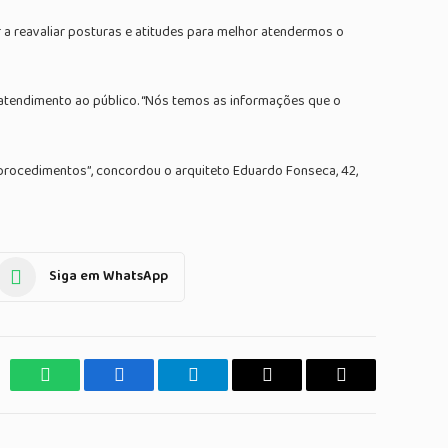
 reavaliar posturas e atitudes para melhor atendermos o
 atendimento ao público. “Nós temos as informações que o
procedimentos”, concordou o arquiteto Eduardo Fonseca, 42,
Siga em WhatsApp
WhatsApp
Facebook
Telegrama
Copiar
E-
Link
mail