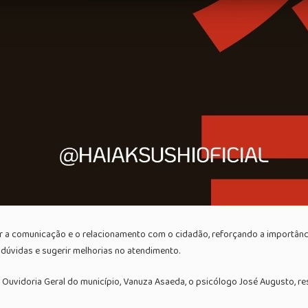
ar a comunicação e o relacionamento com o cidadão, reforçando a importâ
dúvidas e sugerir melhorias no atendimento.
Ouvidoria Geral do município, Vanuza Asaeda, o psicólogo José Augusto, res