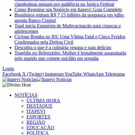
clandestinas passam por audiência na Justiça Federal
Como Registrar um Negócio em Itapevi: Guia Completo
Brasileiros retiram R$ 7,15 bilhões da poupança em julho,
aponta Banco Central
Tupã inicia Estratégia de Multivacinação para crianças e
adolescentes
Ciclone Bomba no RS: Uma Vítima Fatal e Cinco Feridos
Confirmados pela Defesa Civil
Descubra o que é a culinária vegana e suas delícias
Tragédia no Belenzinho: Mulher é brutalmente assassinada
pelo marido que comete suicídio em seguida
Login
Facebook
X (Twitter)
Instagram
YouTube
WhatsApp
Telegrama
NOTÍCIAS
ÚLTIMA HORA
DESTAQUE
ITAPEVI
ESPORTES
REGIÃO
EDUCAÇÃO
POLÍTICA