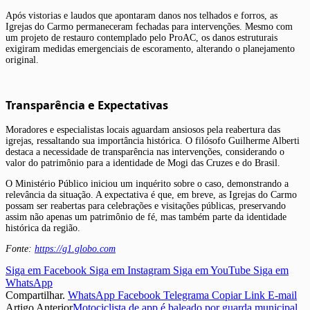
Após vistorias e laudos que apontaram danos nos telhados e forros, as
Igrejas do Carmo permaneceram fechadas para intervenções. Mesmo com
um projeto de restauro contemplado pelo ProAC, os danos estruturais
exigiram medidas emergenciais de escoramento, alterando o planejamento
original.
Transparência e Expectativas
Moradores e especialistas locais aguardam ansiosos pela reabertura das
igrejas, ressaltando sua importância histórica. O filósofo Guilherme Alberti
destaca a necessidade de transparência nas intervenções, considerando o
valor do patrimônio para a identidade de Mogi das Cruzes e do Brasil.
O Ministério Público iniciou um inquérito sobre o caso, demonstrando a
relevância da situação. A expectativa é que, em breve, as Igrejas do Carmo
possam ser reabertas para celebrações e visitações públicas, preservando
assim não apenas um patrimônio de fé, mas também parte da identidade
histórica da região.
Fonte:
https://g1.globo.com
Siga em Facebook
Siga em Instagram
Siga em YouTube
Siga em
WhatsApp
Compartilhar.
WhatsApp
Facebook
Telegrama
Copiar Link
E-mail
Artigo Anterior
Motociclista de app é baleado por guarda municipal