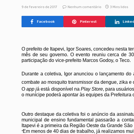
9 de fevereiro de 2017
Nenhum comentário
3 Mins lidos
Facebook
Pinterest
Linked
O prefeito de Itapevi, Igor Soares, concedeu nesta t
mês de seu governo. O
evento reuniu cerca de 30
participação do vice-prefeito Marcos Godoy, o Teco.
Durante a coletiva, Igor anunciou o lançamento do 
combate ao mosquito
transmissor da dengue, zika e
O
app
j
á está disponível na
Play Store
, para usuári
o munícipe poderá apontar às equipes da Prefeitura 
Outro destaque da coletiva foi o anúncio da assinat
municipal de ensino fundamental passarão a contar
Itapevi é a primeira da Região Oeste da Grande São
“
Em menos de 40 dias de trabalho, já realizamos muit