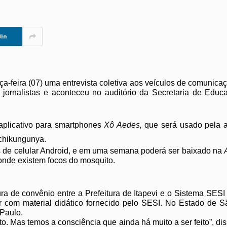
In
erça-feira (07) uma entrevista coletiva aos veículos de comunic
 jornalistas e aconteceu no auditório da Secretaria de Edu
aplicativo para smartphones
Xô Aedes,
que será usado pela 
 chikungunya.
os de celular Android, e em uma semana poderá ser baixado na
onde existem focos do mosquito.
ura de convênio entre a Prefeitura de Itapevi e o Sistema SE
 com material didático fornecido pelo SESI. No Estado de Sã
 Paulo.
o. Mas temos a consciência que ainda há muito a ser feito”, di