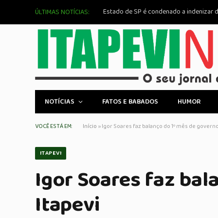
ÚLTIMAS NOTÍCIAS:
NOTÍCIAS
FATOS E BABADOS
HUMOR
VOCÊ ESTÁ EM:
Início
»
Igor Soares faz balanço do 1º mês de govern
ITAPEVI
Igor Soares faz bal
Itapevi