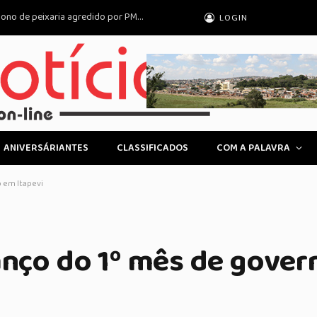
Estado de SP é condenado a indenizar dono de peixaria agredido por PM no litoral
LOGIN
ANIVERSÁRIANTES
CLASSIFICADOS
COM A PALAVRA
o em Itapevi
anço do 1º mês de gove