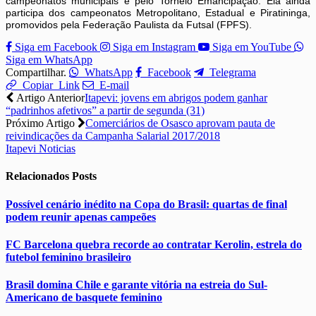
campeonatos municipais e pelo Torneio Emancipação. Ela ainda
participa dos campeonatos Metropolitano, Estadual e Piratininga,
promovidos pela Federação Paulista da Futsal (FPFS).
Siga em Facebook
Siga em Instagram
Siga em YouTube
Siga em WhatsApp
Compartilhar.
WhatsApp
Facebook
Telegrama
Copiar Link
E-mail
Artigo Anterior
Itapevi: jovens em abrigos podem ganhar
“padrinhos afetivos” a partir de segunda (31)
Próximo Artigo
Comerciários de Osasco aprovam pauta de
reivindicações da Campanha Salarial 2017/2018
Itapevi Noticias
Relacionados
Posts
Possível cenário inédito na Copa do Brasil: quartas de final
podem reunir apenas campeões
FC Barcelona quebra recorde ao contratar Kerolin, estrela do
futebol feminino brasileiro
Brasil domina Chile e garante vitória na estreia do Sul-
Americano de basquete feminino