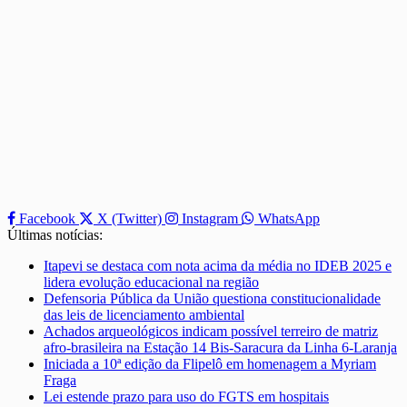
Facebook
X (Twitter)
Instagram
WhatsApp
Últimas notícias:
Itapevi se destaca com nota acima da média no IDEB 2025 e
lidera evolução educacional na região
Defensoria Pública da União questiona constitucionalidade
das leis de licenciamento ambiental
Achados arqueológicos indicam possível terreiro de matriz
afro-brasileira na Estação 14 Bis-Saracura da Linha 6-Laranja
Iniciada a 10ª edição da Flipelô em homenagem a Myriam
Fraga
Lei estende prazo para uso do FGTS em hospitais